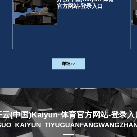
官方网站-登录入口
详细>>
开云(中国)Kaiyun·体育官方网站-登录入
GUO_KAIYUN_TIYUGUANFANGWANGZHA