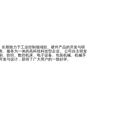
0日，长期致力于工业控制领域软、硬件产品的开发与研
售、服务为一体的高科技科技型企业。 公司自主研发
刷、纺织、数控机床、电子设备、包装机械、机械手
开发与设计，获得了广大用户的一致好评。