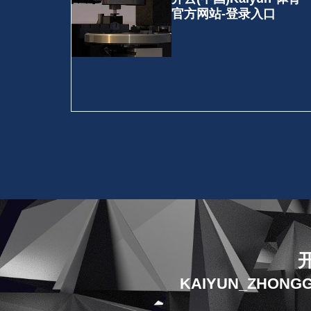
官方网站-登录入口
KAIYUN_ZHONG