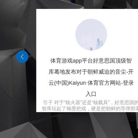
国顶级智
开云体育搭载液氧甲烷全流量补燃
音尘-开
轮回发动机-开云(中国)Kaiyun·体育
网站-登录
官方网站-登录入口
2025年头成立的贸易航天公司星梭科技，在
月21日发布了其中枢居品“冰川一号”输送火
，好意思国的
的研制标的。这一音信犹如一颗干与贸易航
的导弹部署
畛域的石子，激起层层悠扬。算作一家刚成
论激越，韩国
不久的公司，星梭科技为何遴荐在此时进犯
的无核化盘
型可回收火箭畛域？这背后，既有贸易航天
忍不住计算
展的时期机遇，也巧合期与市集的双重驱动
什么好意思韩
星梭科技的“冰川一号”输送火箭假想颇为亮