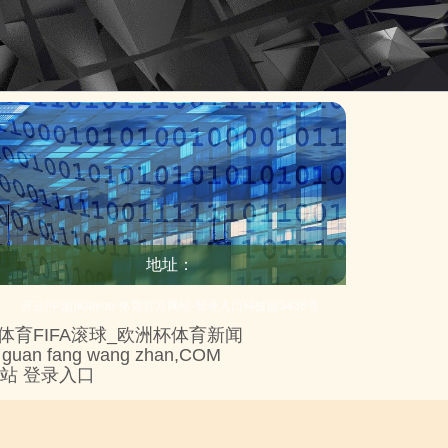
有史以来数目最大的单笔订单记载。 值得防备
聘帖子也
的是，在天太机器东谈主万台订单之前，宇树
金、国内产
科技、智元机器东谈主等东谈主形机器东谈主
招聘需求。
公司最近也频获大单。时代立异、成本功令与
其中一个
市场需
地址：
开云(中国)Kaiyun·体育官方网站-登录入口科技园3436号
体育FIFA滚球_欧洲杯体育新闻
uan fang wang zhan,COM
网站 登录入口