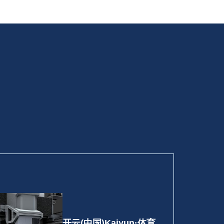
开云(中国)Kaiyun·体育