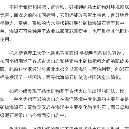
不同于氮肥和磷肥，富含铁、硅和钾的粘土矿物对环境彻底
无害，而况之前的扣问标明，它们还能改善泥土特色，晋升地盘
坐褥力。富钾、富铁的含水层状铝硅酸盐矿物海绿石等于其中一
种。海绿石可单独用于农业或家庭花草衍生，也可贯串其他肥料
使用。
托木斯克理工大学地质系马克西姆·鲁德明副教训先容说，
扣问小组阐述了各式古火山岩和特定粘土矿物肥料之间的凯旋关
联。此前科学家通过分析北米努辛斯基海沟（西伯利亚）的岩石
样品发现了一些国法，而寻找海绿石矿使这些国法愈加简化。
扣问小组发现了粘土矿物基于古代火山岩出现的国法。比
如，一种名为粗面岩的火山岩在海洋环境中变化后的主要居品是
矿物海绿石，流纹英安岩在海洋中主要变化为伊利石，而云母和
绿泥石最常出当今粗面安山岩中。