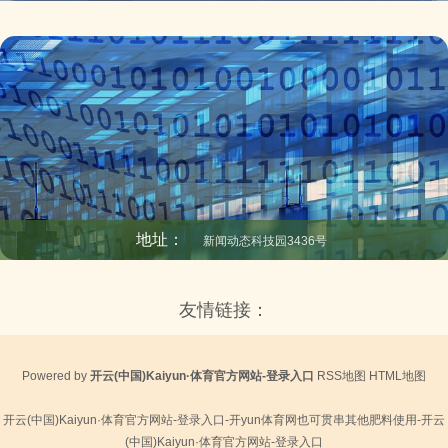
地址：
新闻动态科技园3436号
友情链接：
Powered by
开云(中国)Kaiyun·体育官方网站-登录入口
RSS地图
HTML地图
开云(中国)Kaiyun·体育官方网站-登录入口-开yun体育网也可贯串其他肥料使用-开云
(中国)Kaiyun·体育官方网站-登录入口