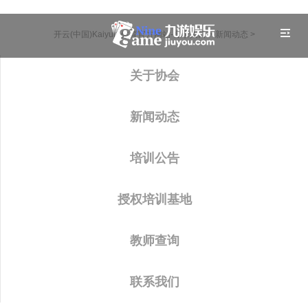
开云(中国)Kaiyun·体育官方网站-登录入口
>
新闻动态
>
关于协会
新闻动态
培训公告
授权培训基地
教师查询
联系我们