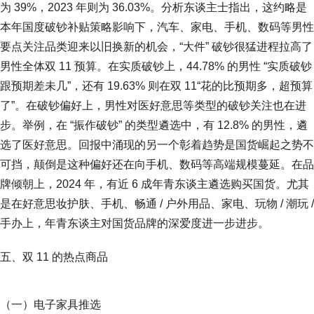
为 39%，2023 年则为 36.03%。分析东谈主士指出，这约略是
本年国度破钞补贴策略影响下，汽车、家电、手机、数码等男性
要点关注品类迎来以旧换新的机会，“大件” 破钞很猛进程拉高了
男性全体双 11 预算。在实质破钞上，44.78% 的男性 “实质破钞
跟预期差未几”，还有 19.63% 则在双 11“花的比预期多，超预算
了”。在破钞偏好上，男性对医好意思等类型的破钞关注也在进
步。举例，在 “振作破钞” 的类型遴选中，有 12.8% 的男性，遴
选了医好意思。回报中涌现的另一个彰着趋势是国货崛起之势不
可挡，颠倒是这种偏好还在向手机、数码等高端规模蔓延。在品
牌倾朝上，2024 年，有近 6 成年青东谈主遴选购买国货。尤其
是在好意思妆护肤、手机、畅通 / 户外用品、家电、玩物 / 潮玩 /
手办上，年青东谈主对国货品牌的深爱度进一步进步。
五、双 11 的热点商品
（一）电子家具推选