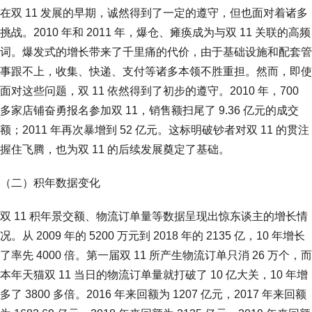
在双 11 发展的早期，诚然得到了一定的遵守，但也面对着诸多
挑战。2010 年和 2011 年，爆仓、瘫痪成为与双 11 关联的高频
词。爆发式的增长带来了千里痛的代价，由于基础设施和配套管
事跟不上，收集、快递、支付等诸多本领不胜重担。然而，即使
面对这些问题，双 11 依然得到了初步的遵守。2010 年，700
多家店铺奋勇报名参加双 11，销售额扫尾了 9.36 亿元的成交
额；2011 年再次暴增到 52 亿元。这标明破钞者对双 11 的贯注
握住飞腾，也为双 11 的后续发展奠定了基础。
（二）积年数据变化
双 11 积年景交额、物流订单量等数据呈现出惊东谈主的增长情
况。从 2009 年的 5200 万元到 2018 年的 2135 亿，10 年增长
了率先 4000 倍。第一届双 11 所产生物流订单只消 26 万个，而
本年天猫双 11 当日的物流订单量就打破了 10 亿大关，10 年增
多了 3800 多倍。2016 年来回额为 1207 亿元，2017 年来回额