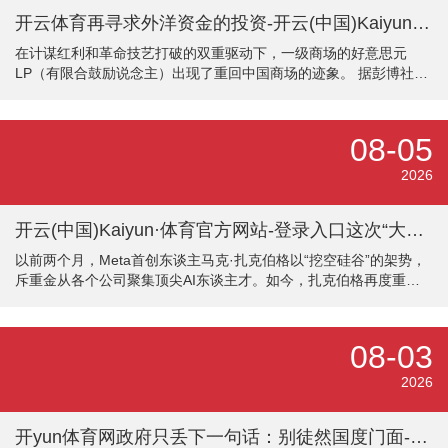
异、成本功令与市场需
开云体育再寻求外洋资金的投资-开云(中国)Kaiyun·体育官方网站-登录入口
在计谋红利和革命技艺打破的双重驱动下，一级商场的好意思元
LP（有限合鼓励说念主）出现了重回中国商场的迹象。 据彭博社报
说念，6家根植中邦原土的VC机构，正在同步启动新一轮好意思元
基金召募，总阶梯限制至少20亿好意思元。 此外，记者在一些招聘
网站和酬酢平台上也发现，本年以来，好意思元基金的IR（投资者
08-05
关系）岗亭，以及IR岗实习生的招聘帖子也多了不少，甚而有东说
念主民币基金、国内产业基金也发布了好意思元IR的岗亭招聘需
2026
求。具体来看，多家机构露馅，IR岗的其中一个职能是，拓展东南
亚及中东的募资商场。
开云(中国)Kaiyun·体育官方网站-登录入口这次“大换血”让职工继续变得更病笃-开云(中国)Kaiyun·体育官方网站-登录入口
以前两个月，Meta首创东谈主马克·扎克伯格以“挖空硅谷”的架势，
斥重金从各个公司聚集顶尖AI东谈主才。如今，扎克伯格再度重组AI
部门，休养幅度之大，彰显了Meta在AI竞赛中的宏愿与懆急。 8月
20日，Meta书记了一项要害重组预备，要将刚刚成立的超等智能执
行室拆分为四个团队，并对公司好多东谈主工智能职工从新分拨。
08-03
这已是Meta半年内第四次对AI组织架构进行休养。值得夺目的是，
细腻研发大模子的新团队正在商量将下一代AI大模子改为闭源模
2026
式，与Meta东谈主工智能首席科学家、图灵奖得主杨立坤（Y
开yun体育网政府只丢下一句话：别徒然国度门面-开云(中国)Kaiyun·体育官方网站-登录入口