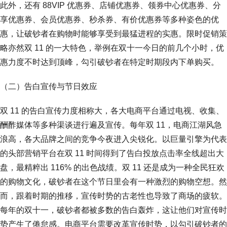
此外，还有 88VIP 优惠券、店铺优惠券、领券中心优惠券、分
享优惠券、会员优惠券、秒杀券、有价优惠券等多种姿色的优
惠，让破钞者在购物时能够享受到最猛进程的实惠。限时促销策
略亦然双 11 的一大特色，举例在双十一今日的前几个小时，优
惠力度不时达到顶峰，勾引破钞者在特定时期段内下单购买。
（二）告白宣传与节日效应
双 11 的告白宣传力度相称大，各大电商平台通过电视、收集、
酬酢媒体等多种渠谈进行遍及宣传。每年双 11，电商江湖风急
浪高，各大品牌之间的竞争今夜进入尖锐化。以巨量引擎为代表
的头部营销平台在双 11 时间得到了告白投放点击率全线超出大
盘，最精粹出 116% 的出色战绩。双 11 还是成为一种全民狂欢
的购物文化，破钞者在这个节日里会有一种激烈的购物空想。然
而，跟着时期的推移，宣传时势的古老性也导致了商场的疲软。
每年的双十一，破钞者都被多数的告白轰炸，这让他们对宣传时
势产生了倦怠感。电商平台需要改革宣传时势，以勾引破钞者的