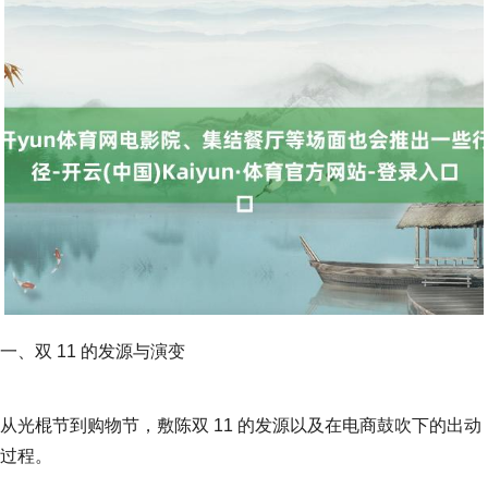
一、双 11 的发源与演变
从光棍节到购物节，敷陈双 11 的发源以及在电商鼓吹下的出动
过程。