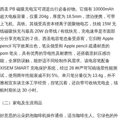
西圣 PB 磁吸充电宝可谓是出行必备好物。它领有 10000mAh
超大电板容量，仅重 204g，厚度为 18.5mm，漂泊便携，可带
上飞机、高铁。其领受高资本锂离子团聚物电芯，扶植 15W 无
线磁吸快充与最高 20W 自带线 / 有线快充，充电速率是市面部
分分享充电宝的 2 倍。西圣电容笔也备受原宥，它归附 Apple
pencil 写字效果出色，笔尖领受和 Apple pencil 疏通材质的
pom 笔尖，具有优秀的导电性及耐磨性，还搭载歪斜压感功
能，全屏防误触，能舒适不同绘制作风需求。该电容笔配备
XISEM SMART 充电保护系统，经过 26 种严苛写稿场景性能测
试，使用两年性能衰减不到 5%。单只笔分量仅为 13.4g，外不
雅相宜东谈主体工学经营，捏笔沉着，还自带可收纳充电盒，续
航时期长达 30 小时。
（二）家电及生涯用品
好意思的云朵奶泡咖啡机操作通俗，适当咖啡生人。它绿色的外