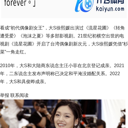
看成“初代偶像剧女王”，大S徐熙媛出演过《流星花圃》《转角
遭受爱》《泡沫之夏》等多部影视剧。21世纪初横空出世的电
视剧《流星花圃》开启了台湾偶像剧新次元，大S徐熙媛凭借“杉
菜”一角走红。
2010年，大S和大陆商东说念主汪小菲在北京登记成亲。2021
年，二东说念主发布声明称已决定和平淹没婚配关系。2022
年，大S和具俊晔成亲。
举报 联系阅读