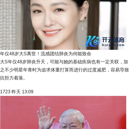
年仅48岁大S离世！流感团结肺炎为何能致命
大S年仅48岁肺炎升天，可能与她的基础疾病也有一定关联，加
之不少明星年青时为追求体重打算而进行的过度减肥，容易导致
抗拒力着落。
1723 昨天 13:09