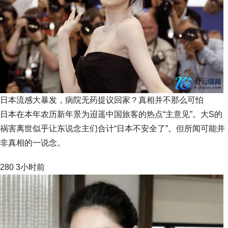
日本流感大暴发，病院无药提议回家？真相并不那么可怕
日本在本年农历新年景为迢遥中国旅客的热点“主意见”。大S的
祸害离世似乎让东说念主们合计“日本不安全了”。但所闻可能并
非真相的一说念。
280 3小时前