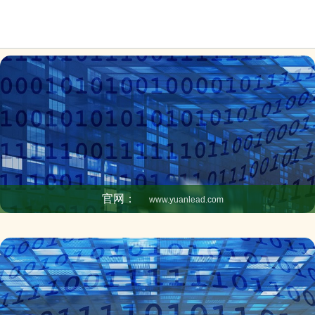
点。 走廊里传来经济参谋人的柔声争论：“军工订单占GDP的10%体
育游戏app平台，可民用工场的机器齐快锈穿了！ ” 活水线上的焊枪
火花四溅，俄罗斯最大兵工场的工东说念主正在三班倒赶制炮弹。
无东说念主机月产量暴涨16%，堆满仓库的弹药箱行将运往顿巴斯
前方。 但就在工场围墙外，超市货架上空论连篇，黄油价钱比战前
官网：
www.yuanlead.com