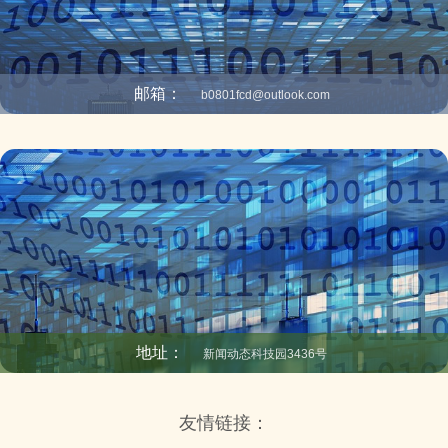
邮箱：
b0801fcd@outlook.com
地址：
新闻动态科技园3436号
友情链接：