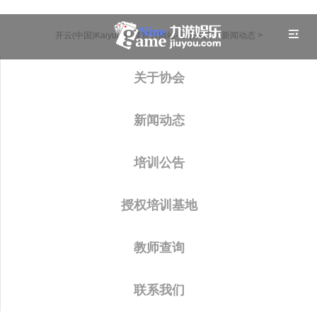
开云(中国)Kaiyun·体育官方网站-登录入口
>
新闻动态
>
关于协会
新闻动态
培训公告
授权培训基地
教师查询
联系我们