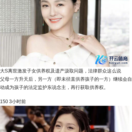
大S离世激发子女供养权及遗产汲取问题，法律群众这么说
父母一方升天后，另一方（即未径直供养孩子的一方）继续会自
动成为孩子的法定监护东说念主，再行获取供养权。
150 3小时前