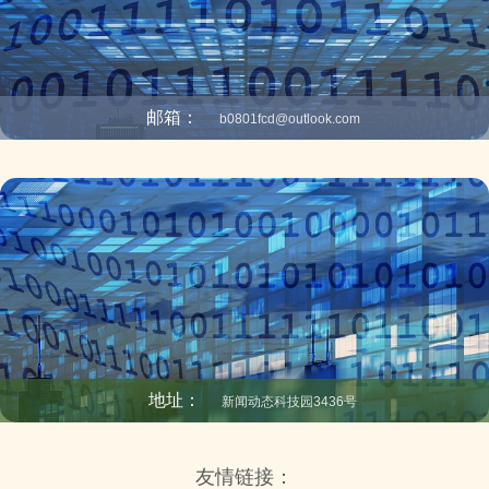
邮箱：
b0801fcd@outlook.com
地址：
新闻动态科技园3436号
友情链接：