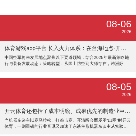
08-06
2026
体育游戏app平台 长入火力体系：在台海地点-开云(中国)Kaiyun·体育官方网站-登录入口
中国空军将来发展地点聚焦以下要道领域，结合2025年最新策略施
行与装备发展动态：策略转型：从国土防空到大师存在，跨洲际投
送才略：通过运-20A运载机与运油-20A加油机的协同部署，收场无
外洋基地依托的6000公里级辛苦投送，如2025年“精良之
鹰-2025”中埃联演中成体系部署至非洲大陆。 长入火力体系：在台
08-05
海地点，与火箭军、陆军构建平直通联的长入火力网，通过“海峡雷
霆-2025A”演练考证多域协同打击才略。装备当代化：隐身战机与智
2026
能作战；五代机集群：歼-20鸿沟抓续扩大，搭配射程200-30
开云体育还包括了成本明锐、成果优先的制造业巨头-开云(中国)Kaiyun·体育官方网站-登录入口
当机器东谈主以赛马拉松、打拳击赛、开清醒会而屡屡“出圈”时开云
体育，一则重磅的行业音讯又加速了东谈主形机器东谈主从实验室
迈向分娩线的顺次。 8月20日，天太机器东谈主与山东将来机器东