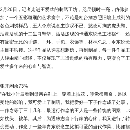
2月26日，记者走进王爱苹的刺绣工坊，咫尺顿时一亮，仿佛参
加了一个五彩斑斓的艺术寰宇，不论是柜台摆放照旧墙上成列的
各色刺绣样品，王人令东说念主惊叹不已。憨态可掬的虎头鞋、
活灵活现的十二生肖鞋垫、活活泼现的卡通东说念主物摆件，还
有邃密无比的手链、耳环、手包、衣饰等，林林总总，令东说念
主目不暇接。这些作品从选意想刺绣，再到制品，每一件作品王
人经由精心缱绻，不仅展现了非遗刺绣的独有魔力，更凝合了王
爱苹多年来的心血与智谋。
张开剩余73%
“在我小时辰看到母亲在鞋上、穿着上拈花，嗅觉很新奇，是以
受她的影响，我可爱上了刺绣。我把爱好一下子作念成了处事，
一作念等于三十几年，最运行作念的王人是一些传统的图案，比
如枕头、被单。其后，为迥殊志当下行家的心疼，我又进行了转
变更动，作念了一些年青东说念主比拟可爱的当代作风，比如摆