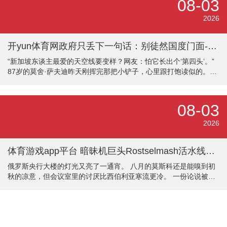
08-03
这已是Meta半年内第四次对AI组织架构进行休养。值得夺目的是，
细腻研发大模子的新团队正在商量将下一代AI大模子改为闭源模
2026
式，与Meta东谈主工智能首席科学家、图灵奖得主杨立坤（Y
开yun体育网政府只丢下一句话：别徒然国度门面-开云(中国)Kaiyun·体育官方网站-登录入口
“新加坡东谈主最爱的天空线要变样？网友：怕它长出个‘第四头’。”
87岁的莫舍·萨夫迪昨天刚挥完那把小铲子，心里跟打饱读似的。官
方让他给滨海湾金沙加盖第四座塔，政府只丢下一句话：别徒然国
度门面。搁谁身上都头皮发麻，并且他一经把新加坡这张柬帖写进
了教科书。 时分回到2019年，那会儿他拿着初步决议在办公室里转
08-03
圈。蓝本的1.5万东谈主体育馆筹备放在新塔背后，离现存的三座楼
远远的，图纸看着像给老邻居闪开。可疫情一来，工地停工，图纸
2026
也随着吃了灰。萨夫迪干脆把图纸翻了个面：把巨蛋塞进老楼和新
楼中间，硬生
体育游戏app平台 暗昧机巨头Rostselmash活水线停工-开云(中国)Kaiyun·体育官方网站-登录入口
俄罗斯央行大楼的灯光又亮了一通宵。 八月的莫斯科还是能嗅到初
秋的凉意，但会议室里的讨厌比西伯利亚寒流更冷。 一份论说被重
重摔在桌上，企业坐褥指数跌到-5.4，创下2022年开战以来的最低
点。 走廊里传来经济参谋人的柔声争论：“军工订单占GDP的10%体
育游戏app平台，可民用工场的机器齐快锈穿了！ ” 活水线上的焊枪
火花四溅，俄罗斯最大兵工场的工东说念主正在三班倒赶制炮弹。
无东说念主机月产量暴涨16%，堆满仓库的弹药箱行将运往顿巴斯