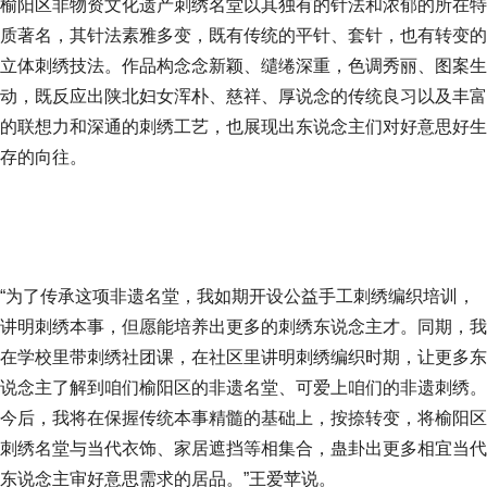
榆阳区非物资文化遗产刺绣名堂以其独有的针法和浓郁的所在特
质著名，其针法素雅多变，既有传统的平针、套针，也有转变的
立体刺绣技法。作品构念念新颖、缱绻深重，色调秀丽、图案生
动，既反应出陕北妇女浑朴、慈祥、厚说念的传统良习以及丰富
的联想力和深通的刺绣工艺，也展现出东说念主们对好意思好生
存的向往。
“为了传承这项非遗名堂，我如期开设公益手工刺绣编织培训，
讲明刺绣本事，但愿能培养出更多的刺绣东说念主才。同期，我
在学校里带刺绣社团课，在社区里讲明刺绣编织时期，让更多东
说念主了解到咱们榆阳区的非遗名堂、可爱上咱们的非遗刺绣。
今后，我将在保握传统本事精髓的基础上，按捺转变，将榆阳区
刺绣名堂与当代衣饰、家居遮挡等相集合，蛊卦出更多相宜当代
东说念主审好意思需求的居品。”王爱苹说。