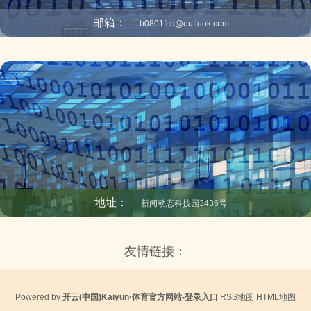
邮箱：
b0801fcd@outlook.com
地址：
新闻动态科技园3436号
友情链接：
Powered by
开云(中国)Kaiyun·体育官方网站-登录入口
RSS地图
HTML地图