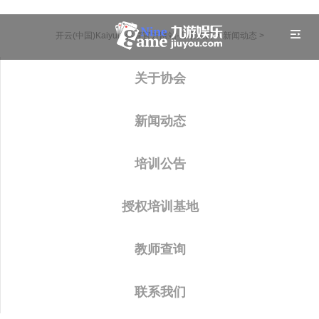
开云(中国)Kaiyun·体育官方网站-登录入口
>
新闻动态
>
关于协会
新闻动态
培训公告
授权培训基地
教师查询
联系我们