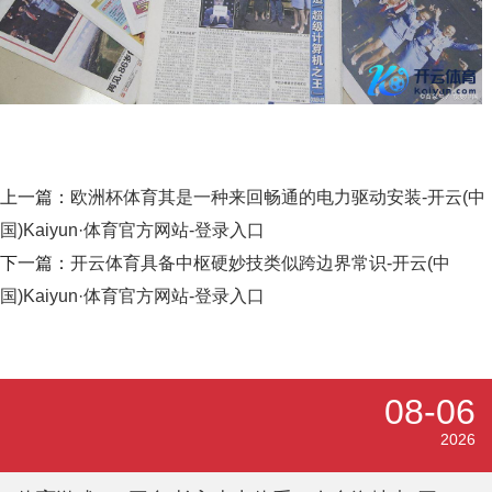
上一篇：
欧洲杯体育其是一种来回畅通的电力驱动安装-开云(中
国)Kaiyun·体育官方网站-登录入口
下一篇：
开云体育具备中枢硬妙技类似跨边界常识-开云(中
国)Kaiyun·体育官方网站-登录入口
08-06
2026