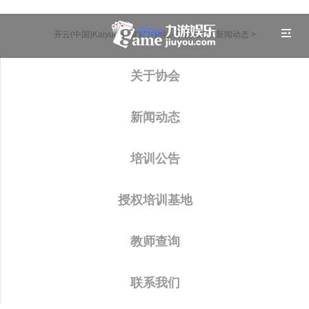
开云(中国)Kaiyun·体育官方网站-登录入口
>
新闻动态
>
关于协会
新闻动态
培训公告
授权培训基地
教师查询
联系我们