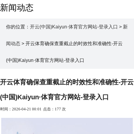
新闻动态
你的位置：
开云(中国)Kaiyun·体育官方网站-登录入口
>
新
闻动态
> 开云体育确保查重截止的时效性和准确性-开云
(中国)Kaiyun·体育官方网站-登录入口
开云体育确保查重截止的时效性和准确性-开云
(中国)Kaiyun·体育官方网站-登录入口
时间：2026-04-21 00:01
点击：177 次