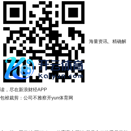
海量资讯、精确解
读，尽在新浪财经APP
包袱裁剪：公司不雅察开yun体育网