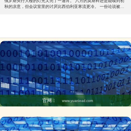
俄罗斯央行大楼的灯光又亮了一通宵。 八月的莫斯科还是能嗅到初
秋的凉意，但会议室里的讨厌比西伯利亚寒流更冷。 一份论说被重
重摔在桌上，企业坐褥指数跌到-5.4，创下2022年开战以来的最低
点。 走廊里传来经济参谋人的柔声争论：“军工订单占GDP的10%体
育游戏app平台，可民用工场的机器齐快锈穿了！ ” 活水线上的焊枪
火花四溅，俄罗斯最大兵工场的工东说念主正在三班倒赶制炮弹。
无东说念主机月产量暴涨16%，堆满仓库的弹药箱行将运往顿巴斯
前方。 但就在工场围墙外，超市货架上空论连篇，黄油价钱比战前
官网：
www.yuanlead.com