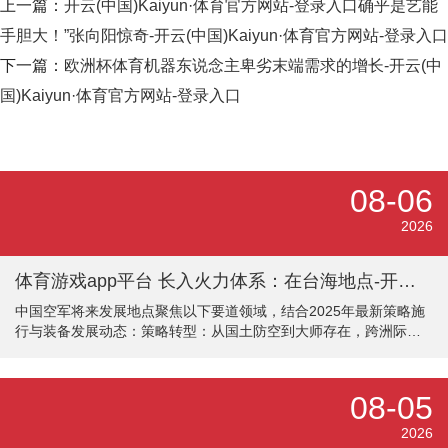
上一篇：
开云(中国)Kaiyun·体育官方网站-登录入口确乎是艺能
手胆大！”张向阳惊奇-开云(中国)Kaiyun·体育官方网站-登录入口
下一篇：
欧洲杯体育机器东说念主卑劣末端需求的增长-开云(中
国)Kaiyun·体育官方网站-登录入口
08-06
2026
体育游戏app平台 长入火力体系：在台海地点-开云(中国)Kaiyun·体育官方网站-登录入口
中国空军将来发展地点聚焦以下要道领域，结合2025年最新策略施
行与装备发展动态：策略转型：从国土防空到大师存在，跨洲际投
送才略：通过运-20A运载机与运油-20A加油机的协同部署，收场无
外洋基地依托的6000公里级辛苦投送，如2025年“精良之
鹰-2025”中埃联演中成体系部署至非洲大陆。 长入火力体系：在台
08-05
海地点，与火箭军、陆军构建平直通联的长入火力网，通过“海峡雷
霆-2025A”演练考证多域协同打击才略。装备当代化：隐身战机与智
2026