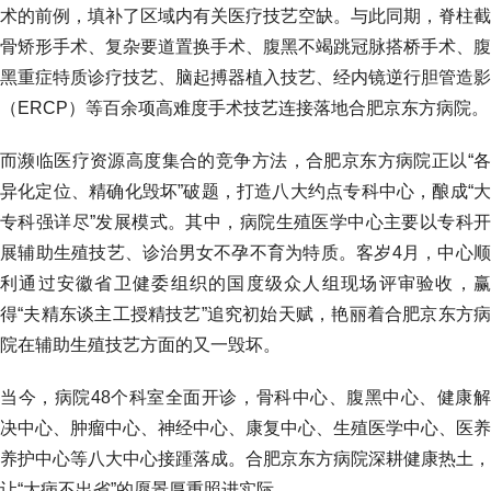
术的前例，填补了区域内有关医疗技艺空缺。与此同期，脊柱截
骨矫形手术、复杂要道置换手术、腹黑不竭跳冠脉搭桥手术、腹
黑重症特质诊疗技艺、脑起搏器植入技艺、经内镜逆行胆管造影
（ERCP）等百余项高难度手术技艺连接落地合肥京东方病院。
而濒临医疗资源高度集合的竞争方法，合肥京东方病院正以“各
异化定位、精确化毁坏”破题，打造八大约点专科中心，酿成“大
专科强详尽”发展模式。其中，病院生殖医学中心主要以专科开
展辅助生殖技艺、诊治男女不孕不育为特质。客岁4月，中心顺
利通过安徽省卫健委组织的国度级众人组现场评审验收，赢
得“夫精东谈主工授精技艺”追究初始天赋，艳丽着合肥京东方病
院在辅助生殖技艺方面的又一毁坏。
当今，病院48个科室全面开诊，骨科中心、腹黑中心、健康解
决中心、肿瘤中心、神经中心、康复中心、生殖医学中心、医养
养护中心等八大中心接踵落成。合肥京东方病院深耕健康热土，
让“大病不出省”的愿景厚重照进实际。