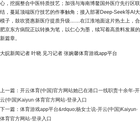
心，挖掘整合中医特质技艺；加强与海南博鳌国外医疗先行区联
结，蔓延顶端医疗技艺的作事触角；接入部署Deep⁃Seek等AI大
模子，鼓吹贤惠新医疗提质升级……在江淮地面这片热土上，合
肥京东方病院正以转换为笔，以仁心为墨，续写着高质料发展的
新篇章。
大皖新闻记者 叶晓 见习记者 张婉馨体育游戏app平台
上一篇：
开云体育(中国)官方网站她已在港口一线职责十余年-开
云(中国)Kaiyun·体育官方网站-登录入口
下一篇：
体育游戏app平台&rdquo;杨女士说-开云(中国)Kaiyun·
体育官方网站-登录入口