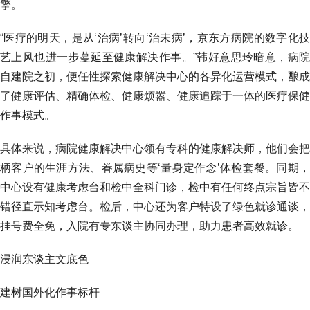
擎。
“医疗的明天，是从‘治病’转向‘治未病’，京东方病院的数字化技
艺上风也进一步蔓延至健康解决作事。”韩好意思玲暗意，病院
自建院之初，便任性探索健康解决中心的各异化运营模式，酿成
了健康评估、精确体检、健康烦嚣、健康追踪于一体的医疗保健
作事模式。
具体来说，病院健康解决中心领有专科的健康解决师，他们会把
柄客户的生涯方法、眷属病史等‘量身定作念’体检套餐。同期，
中心设有健康考虑台和检中全科门诊，检中有任何终点宗旨皆不
错径直示知考虑台。检后，中心还为客户特设了绿色就诊通谈，
挂号费全免，入院有专东谈主协同办理，助力患者高效就诊。
浸润东谈主文底色
建树国外化作事标杆