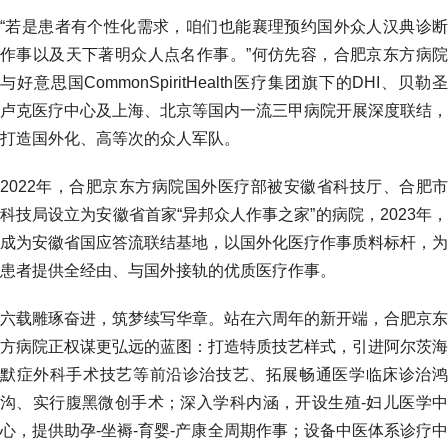
“若是患者有个性化需求，咱们也能襄理预约国外众人汉典诊断
作事以及天下著明众人点名作事。”何仿先容，合肥京东方病院
与好意思国CommonSpiritHealth医疗集团旗下的DHI、贝勒圣
卢克医疗中心及上海、北京等国内一流三甲病院开展深度联结，
打造国外化、高等次的众人军队。
2022年，合肥京东方病院国外医疗部被安徽省科技厅、合肥市
科技局设立为安徽省首家“异邦众人作事之家”的病院，2023年，
成为安徽省国应答流联结基地，以国外化医疗作事质料标杆，为
患者提供全经由、与国外接轨的优质医疗作事。
六载雕琢奋进，筑梦续写华章。站在六周年的新开端，合肥京东
方病院正权谋更弘远的蓝图：打造特质技艺样式，引进阿尔茨海
默症外科手术技艺等前沿诊治技艺、拓展畅通医学临床诊治鸿
沟、实行腹黑微创手术；深入学科内涵，开设生殖-妇儿医学中
心，提供助孕-坐褥-育婴-产康全周期作事；设备中医体系诊疗中