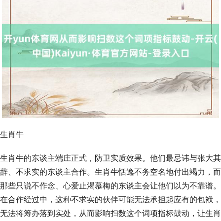
生肖牛
生肖牛的东谈主端庄正式，防卫实质效果。他们最忌讳与张大其
辞、不求实的东谈主合作。生肖牛恬逸不务空名地付出竭力，而
那些只说不作念、心爱止渴慕梅的东谈主会让他们以为不靠谱。
在合作经过中，这种不求实的伙伴可能无法承担起应有的包袱，
无法将筹办落到实处，从而影响扫数这个词项指标鼓动，让生肖