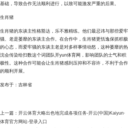
基础，导致合作无法顺利进行，以致可能激发严重的后果。
生肖猪
生肖猪的东谈主性格豁达，乐不雅精练。他们最忌讳与那些爱牢
骚、老是萎靡的东谈主合作。在合作中，生肖猪更恬逸保抓积极
的心态，而爱牢骚的东谈主老是对多样事情动怒，这种萎靡的热
沈会传染给扫数这个词团队开yun体育网，影响团队的士气和积
极性。这种合作可能会让生肖猪感到压抑和不容许，不利于合作
的顺利开展。
发布于：吉林省
上一篇：
开云体育大略出色地完成各项任务-开云(中国)Kaiyun·
体育官方网站-登录入口