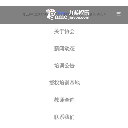
开云(中国)Kaiyun·体育官方网站-登录入口
>
新闻动态
>
关于协会
新闻动态
培训公告
授权培训基地
教师查询
联系我们