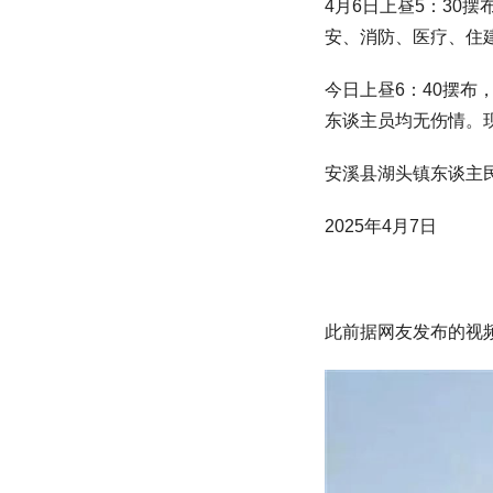
4月6日上昼5：3
安、消防、医疗、住
今日上昼6：40摆
东谈主员均无伤情。
安溪县湖头镇东谈主
2025年4月7日
此前据网友发布的视