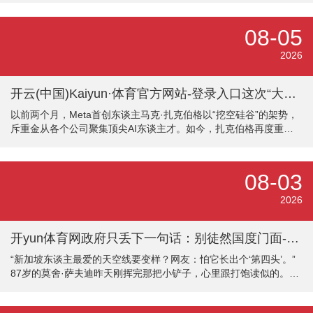
基金召募，总阶梯限制至少20亿好意思元。 此外，记者在一些招聘
网站和酬酢平台上也发现，本年以来，好意思元基金的IR（投资者
08-05
关系）岗亭，以及IR岗实习生的招聘帖子也多了不少，甚而有东说
念主民币基金、国内产业基金也发布了好意思元IR的岗亭招聘需
2026
求。具体来看，多家机构露馅，IR岗的其中一个职能是，拓展东南
亚及中东的募资商场。
开云(中国)Kaiyun·体育官方网站-登录入口这次“大换血”让职工继续变得更病笃-开云(中国)Kaiyun·体育官方网站-登录入口
以前两个月，Meta首创东谈主马克·扎克伯格以“挖空硅谷”的架势，
斥重金从各个公司聚集顶尖AI东谈主才。如今，扎克伯格再度重组AI
部门，休养幅度之大，彰显了Meta在AI竞赛中的宏愿与懆急。 8月
20日，Meta书记了一项要害重组预备，要将刚刚成立的超等智能执
行室拆分为四个团队，并对公司好多东谈主工智能职工从新分拨。
08-03
这已是Meta半年内第四次对AI组织架构进行休养。值得夺目的是，
细腻研发大模子的新团队正在商量将下一代AI大模子改为闭源模
2026
式，与Meta东谈主工智能首席科学家、图灵奖得主杨立坤（Y
开yun体育网政府只丢下一句话：别徒然国度门面-开云(中国)Kaiyun·体育官方网站-登录入口
“新加坡东谈主最爱的天空线要变样？网友：怕它长出个‘第四头’。”
87岁的莫舍·萨夫迪昨天刚挥完那把小铲子，心里跟打饱读似的。官
方让他给滨海湾金沙加盖第四座塔，政府只丢下一句话：别徒然国
度门面。搁谁身上都头皮发麻，并且他一经把新加坡这张柬帖写进