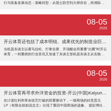
行与装备发展动态：策略转型：从国土防空到大师存在，跨洲际投
送才略：通过运-20A运载机与运油-20A加油机的协同部署，收场无
外洋基地依托的6000公里级辛苦投送，如2025年“精良之
鹰-2025”中埃联演中成体系部署至非洲大陆。 长入火力体系：在台
08-05
海地点，与火箭军、陆军构建平直通联的长入火力网，通过“海峡雷
霆-2025A”演练考证多域协同打击才略。装备当代化：隐身战机与智
2026
能作战；五代机集群：歼-20鸿沟抓续扩大，搭配射程200-30
开云体育还包括了成本明锐、成果优先的制造业巨头-开云(中国)Kaiyun·体育官方网站-登录入口
当机器东谈主以赛马拉松、打拳击赛、开清醒会而屡屡“出圈”时开云
体育，一则重磅的行业音讯又加速了东谈主形机器东谈主从实验室
迈向分娩线的顺次。 8月20日，天太机器东谈主与山东将来机器东
谈主时代有限公司、山东将来数据科技有限公司、港仔机器东谈主
集团等计谋配结伴伴，共同签署全球首个具身智能东谈主形机器东
08-05
谈主10000台订单，创下该界限有史以来数目最大的单笔订单记载。
值得防备的是，在天太机器东谈主万台订单之前，宇树科技、智元
2026
机器东谈主等东谈主形机器东谈主公司最近也频获大单。时代立
异、成本功令与市场需
开云体育再寻求外洋资金的投资-开云(中国)Kaiyun·体育官方网站-登录入口
在计谋红利和革命技艺打破的双重驱动下，一级商场的好意思元
LP（有限合鼓励说念主）出现了重回中国商场的迹象。 据彭博社报
说念，6家根植中邦原土的VC机构，正在同步启动新一轮好意思元