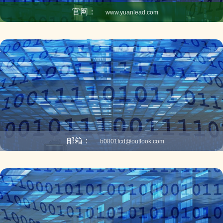
官网：
www.yuanlead.com
邮箱：
b0801fcd@outlook.com