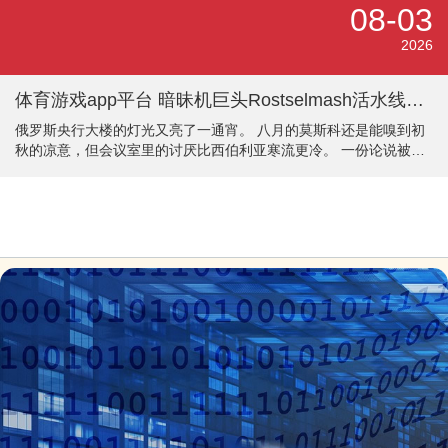
了教科书。 时分回到2019年，那会儿他拿着初步决议在办公室里转
08-03
圈。蓝本的1.5万东谈主体育馆筹备放在新塔背后，离现存的三座楼
远远的，图纸看着像给老邻居闪开。可疫情一来，工地停工，图纸
2026
也随着吃了灰。萨夫迪干脆把图纸翻了个面：把巨蛋塞进老楼和新
楼中间，硬生
体育游戏app平台 暗昧机巨头Rostselmash活水线停工-开云(中国)Kaiyun·体育官方网站-登录入口
俄罗斯央行大楼的灯光又亮了一通宵。 八月的莫斯科还是能嗅到初
秋的凉意，但会议室里的讨厌比西伯利亚寒流更冷。 一份论说被重
重摔在桌上，企业坐褥指数跌到-5.4，创下2022年开战以来的最低
点。 走廊里传来经济参谋人的柔声争论：“军工订单占GDP的10%体
育游戏app平台，可民用工场的机器齐快锈穿了！ ” 活水线上的焊枪
火花四溅，俄罗斯最大兵工场的工东说念主正在三班倒赶制炮弹。
无东说念主机月产量暴涨16%，堆满仓库的弹药箱行将运往顿巴斯
前方。 但就在工场围墙外，超市货架上空论连篇，黄油价钱比战前