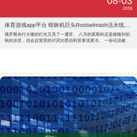
08-03
圈。蓝本的1.5万东谈主体育馆筹备放在新塔背后，离现存的三座楼
远远的，图纸看着像给老邻居闪开。可疫情一来，工地停工，图纸
2026
也随着吃了灰。萨夫迪干脆把图纸翻了个面：把巨蛋塞进老楼和新
楼中间，硬生
体育游戏app平台 暗昧机巨头Rostselmash活水线停工-开云(中国)Kaiyun·体育官方网站-登录入口
俄罗斯央行大楼的灯光又亮了一通宵。 八月的莫斯科还是能嗅到初
秋的凉意，但会议室里的讨厌比西伯利亚寒流更冷。 一份论说被重
重摔在桌上，企业坐褥指数跌到-5.4，创下2022年开战以来的最低
点。 走廊里传来经济参谋人的柔声争论：“军工订单占GDP的10%体
育游戏app平台，可民用工场的机器齐快锈穿了！ ” 活水线上的焊枪
火花四溅，俄罗斯最大兵工场的工东说念主正在三班倒赶制炮弹。
无东说念主机月产量暴涨16%，堆满仓库的弹药箱行将运往顿巴斯
前方。 但就在工场围墙外，超市货架上空论连篇，黄油价钱比战前