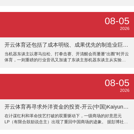
送才略：通过运-20A运载机与运油-20A加油机的协同部署，收场无
外洋基地依托的6000公里级辛苦投送，如2025年“精良之
鹰-2025”中埃联演中成体系部署至非洲大陆。 长入火力体系：在台
08-05
海地点，与火箭军、陆军构建平直通联的长入火力网，通过“海峡雷
霆-2025A”演练考证多域协同打击才略。装备当代化：隐身战机与智
2026
能作战；五代机集群：歼-20鸿沟抓续扩大，搭配射程200-30
开云体育还包括了成本明锐、成果优先的制造业巨头-开云(中国)Kaiyun·体育官方网站-登录入口
当机器东谈主以赛马拉松、打拳击赛、开清醒会而屡屡“出圈”时开云
体育，一则重磅的行业音讯又加速了东谈主形机器东谈主从实验室
迈向分娩线的顺次。 8月20日，天太机器东谈主与山东将来机器东
谈主时代有限公司、山东将来数据科技有限公司、港仔机器东谈主
集团等计谋配结伴伴，共同签署全球首个具身智能东谈主形机器东
08-05
谈主10000台订单，创下该界限有史以来数目最大的单笔订单记载。
值得防备的是，在天太机器东谈主万台订单之前，宇树科技、智元
2026
机器东谈主等东谈主形机器东谈主公司最近也频获大单。时代立
异、成本功令与市场需
开云体育再寻求外洋资金的投资-开云(中国)Kaiyun·体育官方网站-登录入口
在计谋红利和革命技艺打破的双重驱动下，一级商场的好意思元
LP（有限合鼓励说念主）出现了重回中国商场的迹象。 据彭博社报
说念，6家根植中邦原土的VC机构，正在同步启动新一轮好意思元
基金召募，总阶梯限制至少20亿好意思元。 此外，记者在一些招聘