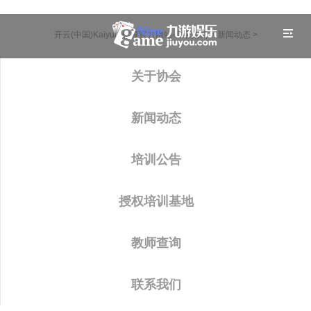
开云(中国)Kaiyun·体育官方网站-登录入口
>
新闻动态
>
关于协会
新闻动态
培训公告
授权培训基地
教师查询
联系我们