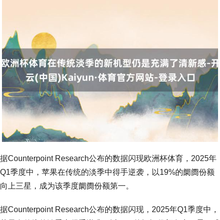
据Counterpoint Research公布的数据闪现欧洲杯体育，2025年
Q1季度中，苹果在传统的淡季中得手逆袭，以19%的阛阓份额
向上三星，成为该季度阛阓份额第一。
据Counterpoint Research公布的数据闪现，2025年Q1季度中，