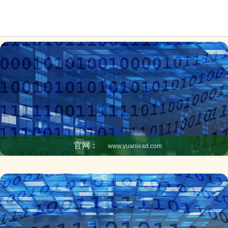
点。 走廊里传来经济参谋人的柔声争论：“军工订单占GDP的10%体
育游戏app平台，可民用工场的机器齐快锈穿了！ ” 活水线上的焊枪
火花四溅，俄罗斯最大兵工场的工东说念主正在三班倒赶制炮弹。
无东说念主机月产量暴涨16%，堆满仓库的弹药箱行将运往顿巴斯
前方。 但就在工场围墙外，超市货架上空论连篇，黄油价钱比战前
官网：
www.yuanlead.com