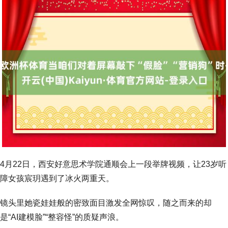
4月22日，西安好意思术学院通顺会上一段举牌视频，让23岁听
障女孩宸玥遇到了冰火两重天。
镜头里她瓷娃娃般的密致面目激发全网惊叹，随之而来的却
是“AI建模脸”“整容怪”的质疑声浪。