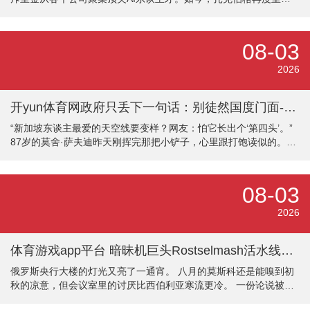
部门，休养幅度之大，彰显了Meta在AI竞赛中的宏愿与懆急。 8月
20日，Meta书记了一项要害重组预备，要将刚刚成立的超等智能执
行室拆分为四个团队，并对公司好多东谈主工智能职工从新分拨。
08-03
这已是Meta半年内第四次对AI组织架构进行休养。值得夺目的是，
细腻研发大模子的新团队正在商量将下一代AI大模子改为闭源模
2026
式，与Meta东谈主工智能首席科学家、图灵奖得主杨立坤（Y
开yun体育网政府只丢下一句话：别徒然国度门面-开云(中国)Kaiyun·体育官方网站-登录入口
“新加坡东谈主最爱的天空线要变样？网友：怕它长出个‘第四头’。”
87岁的莫舍·萨夫迪昨天刚挥完那把小铲子，心里跟打饱读似的。官
方让他给滨海湾金沙加盖第四座塔，政府只丢下一句话：别徒然国
度门面。搁谁身上都头皮发麻，并且他一经把新加坡这张柬帖写进
了教科书。 时分回到2019年，那会儿他拿着初步决议在办公室里转
08-03
圈。蓝本的1.5万东谈主体育馆筹备放在新塔背后，离现存的三座楼
远远的，图纸看着像给老邻居闪开。可疫情一来，工地停工，图纸
2026
也随着吃了灰。萨夫迪干脆把图纸翻了个面：把巨蛋塞进老楼和新
楼中间，硬生
体育游戏app平台 暗昧机巨头Rostselmash活水线停工-开云(中国)Kaiyun·体育官方网站-登录入口
俄罗斯央行大楼的灯光又亮了一通宵。 八月的莫斯科还是能嗅到初
秋的凉意，但会议室里的讨厌比西伯利亚寒流更冷。 一份论说被重
重摔在桌上，企业坐褥指数跌到-5.4，创下2022年开战以来的最低