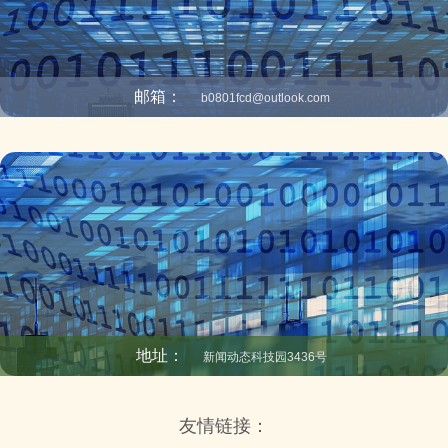
邮箱：
b0801fcd@outlook.com
地址：
新闻动态科技园3436号
友情链接：