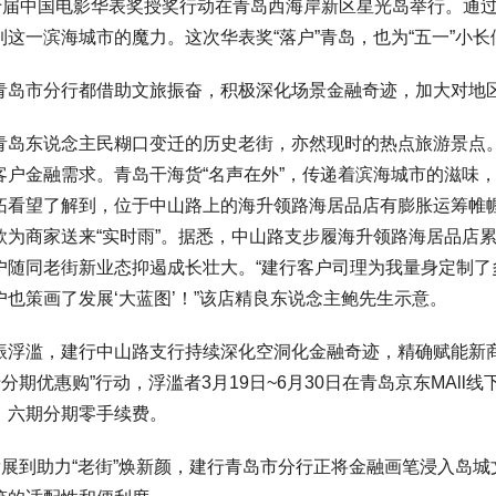
届中国电影华表奖授奖行动在青岛西海岸新区星光岛举行。通过
这一滨海城市的魔力。这次华表奖“落户”青岛，也为“五一”小长
市分行都借助文旅振奋，积极深化场景金融奇迹，加大对地
东说念主民糊口变迁的历史老街，亦然现时的热点旅游景点。
客户金融需求。青岛干海货“名声在外”，传递着滨海城市的滋味，
拓看望了解到，位于中山路上的海升领路海居品店有膨胀运筹帷
款为商家送来“实时雨”。据悉，中山路支步履海升领路海居品店累
户随同老街新业态抑遏成长壮大。“建行客户司理为我量身定制
也策画了发展‘大蓝图’！”该店精良东说念主鲍先生示意。
滥，建行中山路支行持续深化空洞化金融奇迹，精确赋能新商
卡分期优惠购”行动，浮滥者3月19日~6月30日在青岛京东MAll线下
、六期分期零手续费。
展到助力“老街”焕新颜，建行青岛市分行正将金融画笔浸入岛城