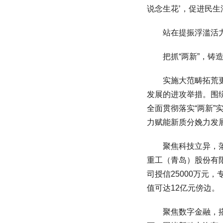
说念生花’，促进民生
站在提振浮滥活力的
把抓“两新”，铸造
实施大范畴拓荒更新
发展的进攻举措。围
全面贯彻落实“两新”
力赋能新质分娩力发
聚焦科技立异，落地
重工（青岛）股份有
司授信25000万元
值可达12亿元傍边。
聚焦数字金融，搭建