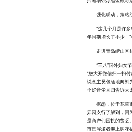
抑遏增强浮滥金融奇
强化联动，策略红
“这几个月是许多畅
年同期增长了不少！
走进青岛崂山区枯桃
“三八”国外妇女节
“您大开微信扫一扫付
说念主员包涵地向刘
个好音尘且归告诉太太
据悉，位于花草市集
异园支行了解到，因
是商户们困扰的贫乏
市集浮滥者奉上购花福