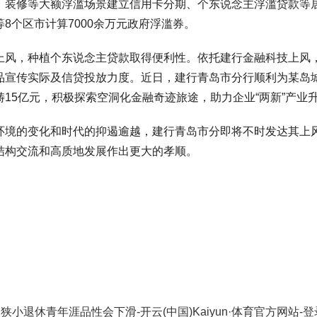
、装修等大额浮滥场景建立信用卡分期、个东说念主浮滥贷款等居
8个区市计算7000余万元政府浮滥券。
，种植个东说念主贷款取得便利性。依托建行金融科技上风，
品宣传实际及信贷投放力度。近日，建行青岛市分行顺利为某岛
15亿元，积极探索空洞化金融奇迹旅途，助力企业“两新”产业
的变化和时代的抑遏逾越，建行青岛市分即将不时发达其上风
结构交流和高质地发展作出更大的孝顺。
网狭小退休青年涯品性会下滑-开云(中国)Kaiyun·体育官方网站-