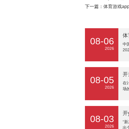
下一篇：
体育游戏ap
08-06
中
2026
2
从
运
无
年
08-05
陆
在
构
2026
场
霆
中
化
原
抓
召
在
08-03
好
“
实
2026
出