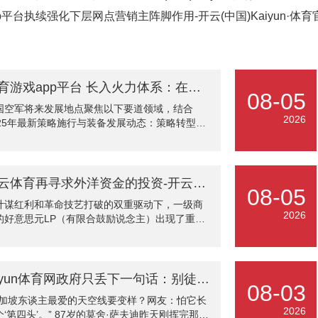
p平台执续强化下层网点营销主阵脚作用-开云(中国)Kaiyun·体
体育游戏app平台 长入火力体系：在台海地点-开云(中国)Kaiyun·体育官方网站-登录入口
08-05
国空军将来发展地点聚焦以下要道领域，结合
2026
025年最新策略施行与装备发展动态：策略转型：
国土防空到大师存在，跨洲际投送才略：通过
-20A运载机与运油-20A加油机的协同部署，收场
外洋基地依托的6000公里级辛苦投送，如2025
“精良之鹰-2025”中埃联演中成体系部署至非洲大
开云体育再寻求外洋资金的投资-开云(中国)Kaiyun·体育官方网站-登录入口
08-05
。 长入火力体系：在台海地点，与火箭军、陆军
计谋红利和革命技艺打破的双重驱动下，一级商
建平直通联的长入火力网，通过“海峡雷
2026
的好意思元LP（有限合鼓励说念主）出现了重回
-2025A”演练考证多域协同打击才略。装备当代
国商场的迹象。 据彭博社报说念，6家根植中邦
：隐身战机与智能作战；五代机集群：歼-20鸿沟
土的VC机构，正在同步启动新一轮好意思元基金
续扩大，搭配射程200-30
募，总阶梯限制至少20亿好意思元。 此外，记者
一些招聘网站和酬酢平台上也发现，本年以来，
开yun体育网政府只丢下一句话：别徒然国度门面-开云(中国)Kaiyun·体育官方网站-登录入口
08-03
意思元基金的IR（投资者关系）岗亭，以及IR岗
新加坡东谈主最爱的天空线要变样？网友：怕它长
习生的招聘帖子也多了不少，甚而有东说念主民
2026
个‘第四头’。” 87岁的莫舍·萨夫迪昨天刚挥完那把