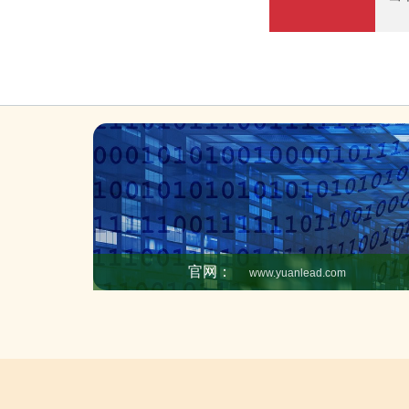
币
小
招
沙
一
门
这
他
主
的
停
个
官网：
www.yuanlead.com