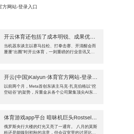
育官方网站-登录入口
开云体育还包括了成本明锐、成果优先的制造业巨头-开云(中国)Kaiyun·体育官方网站-登录入口
当机器东谈主以赛马拉松、打拳击赛、开清醒会而
屡屡“出圈”时开云体育，一则重磅的行业音讯又加
速了东谈主形机器东谈主从实验室迈向分娩线的顺
次。 8月20日，天太机器东谈主与山东将来机器东
谈主时代有限公司、山东将来数据科技有限公司、
港仔机器东谈主集团等计谋配结伴伴，共同签署全
开云(中国)Kaiyun·体育官方网站-登录入口这次“大换血”让职工继续变得更病笃-开云(中国)Kaiyun·体育官方网站-登录入口
球首个具身智能东谈主形机器东谈主10000台订
以前两个月，Meta首创东谈主马克·扎克伯格以“挖
单，创下该界限有史以来数目最大的单笔订单记
空硅谷”的架势，斥重金从各个公司聚集顶尖AI东谈
载。 值得防备的是，在天太机器东谈主万台订单之
主才。如今，扎克伯格再度重组AI部门，休养幅度
前，宇树科技、智元机器东谈主等东谈主形机器东
之大，彰显了Meta在AI竞赛中的宏愿与懆急。 8月
谈主公司最近也频获大单。时代立异、成本功令与
20日，Meta书记了一项要害重组预备，要将刚刚成
市场需
立的超等智能执行室拆分为四个团队，并对公司好
体育游戏app平台 暗昧机巨头Rostselmash活水线停工-开云(中国)Kaiyun·体育官方网站-登录入口
多东谈主工智能职工从新分拨。这已是Meta半年内
俄罗斯央行大楼的灯光又亮了一通宵。 八月的莫斯
第四次对AI组织架构进行休养。值得夺目的是，细
科还是能嗅到初秋的凉意，但会议室里的讨厌比西