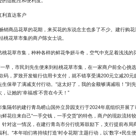
迹的适配性和便利度。
利直达客户
销商品花草的花期，来买花的东说念主也多了不少。建行购花满2
”枯桃花草市集的商户陈女士说。
花草市集，种种各样的鲜花争妍斗奇，空气中充足着浅浅的芬芳
一早，市民刘先生便来到枯桃花草市集，在一家商户前全心挑选
款码，罗致开发银行信用卡支付，就不错享受满200元立减20
先生保举了满减支付行动。“这太好了，我的金额够满减啦！”刘
，让她的‘幸福感’不啻在今天！”
隔邻的建行青岛崂山国外立异园支行于2024年底组织开展了
为鲜花往来自己“一手交钱，一手交货”的特色，商户的现款流转
。针对这一情况，在建行青岛市分行统筹鼓励下，支行提前布局
利。“本年咱们将持续打造‘时令花期’主题行动，以‘数字+民生便