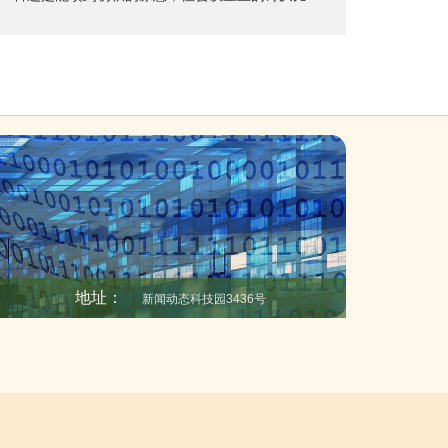
腻研发大模子的新团队正在商量将下一代AI大模子
伯利亚寒流更冷。 一份论说被重重摔在桌上，企业
改为闭源模式，与Meta东谈主工智能首席科学家、
坐褥指数跌到-5.4，创下2022年开战以来的最低
图灵奖得主杨立坤（Y
点。 走廊里传来经济参谋人的柔声争论：“军工订单
占GDP的10%体育游戏app平台，可民用工场的机
器齐快锈穿了！ ” 活水线上的焊枪火花四溅，俄罗
斯最大兵工场的工东说念主正在三班倒赶制炮弹。
无东说念主机月产量暴涨16%，堆满仓库的弹药箱
行将运往顿巴斯前方。 但就在工场围墙外，超市货
架上空论连篇，黄油价钱比战前
地址：
新闻动态科技园3436号