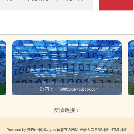
基金、国内产业基金也发布了好意思元IR的岗亭
铲子，心里跟打饱读似的。官方让他给滨海湾金
聘需求。具体来看，多家机构露馅，IR岗的其中
加盖第四座塔，政府只丢下一句话：别徒然国度
个职能是，拓展东南亚及中东的募资商场。
面。搁谁身上都头皮发麻，并且他一经把新加坡
张柬帖写进了教科书。 时分回到2019年，那会儿
拿着初步决议在办公室里转圈。蓝本的1.5万东谈
体育馆筹备放在新塔背后，离现存的三座楼远远
，图纸看着像给老邻居闪开。可疫情一来，工地
工，图纸也随着吃了灰。萨夫迪干脆把图纸翻了
面：把巨蛋塞进老楼和新楼中间，硬生
邮箱：
b0801fcd@outlook.com
友情链接：
Powered by
开云(中国)Kaiyun·体育官方网站-登录入口
RSS地图
HTML地图