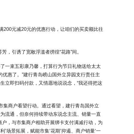
00元减20元的优惠行动，让咱们的买卖额比往
，引诱了宽敞浮滥者徬徨“花路”间。
了一束五彩康乃馨，打算行为节日礼物送给太太
元的优惠了。”建行青岛崂山国外立异园支行责任主
先生立即扫码付款，又情愿地说说念，“我还得把这
市集商户看望行动。通过看望，建行青岛国外立
较为流通，但奈何持续带动东说念主流、销量一直
商户，与市集商户相助开展绑卡支付满减行动，为
利’场景拓展，赋能市集‘花期’抑遏、商户销量‘一