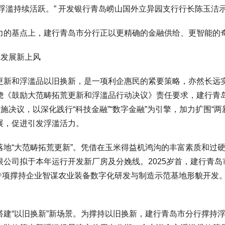
浮滥持续活跃。” 开发银行青岛崂山国外立异园支行行长陈玉洁
基点上，建行青岛市分行正以更精确的金融供给、更智能的奇
发展新上风
和浮滥品以旧换新，是一项利企惠民的紧要策略，亦然长远实
绕《鼓励大范畴拓荒更新和浮滥品行动决议》责任要求，建行青
实施决议，以深化践行“科技金融”“数字金融”为引擎，加力扩围“
展，促进引发浮滥活力。
“大范畴拓荒更新”。凭借在玉米得益机鸿沟的丰富素质和过硬
限公司拟于本年运行开发新厂房及分娩线。2025岁首，建行青
，专项撑持企业智谋农业装备数字化研发与制造示范基地形貌开发。
“以旧换新”新场景。为撑持以旧换新，建行青岛市分行撑持浮