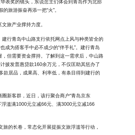
华表奖的镜头，东说念主们体会到青岛作为北部
假的旅游振奋再添一把“火”。
区文旅产业撑持力度。
建行青岛中山路支行依托网点上风与种类皆全的
也成为搭客手中必不成少的“伴手礼”。建行青岛
幄，但需要资金撑持。了解到这一需求后，中山路
计披发普惠贷款160余万元，不仅匡助其惩办了
了多款居品，成果高、利率低，有条目得到建行的
圈新客群，近日，该行聚合商户“青岛京东
浮滥满1000元立减66元、满3000元立减166
文旅的长卷，常态化开展提振文旅浮滥等行动，