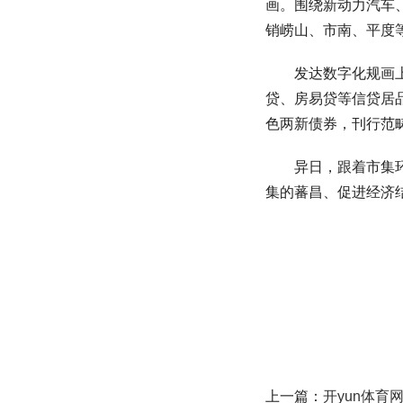
画。围绕新动力汽车
销崂山、市南、平度等
发达数字化规画上风
贷、房易贷等信贷居
色两新债券，刊行范畴
异日，跟着市集环境
集的蕃昌、促进经济
上一篇：
开yun体育