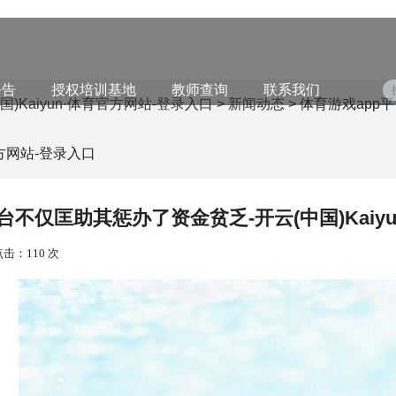
公告
授权培训基地
教师查询
联系我们
国)Kaiyun·体育官方网站-登录入口
>
新闻动态
> 体育游戏app
官方网站-登录入口
台不仅匡助其惩办了资金贫乏-开云(中国)Kaiy
点击：110 次