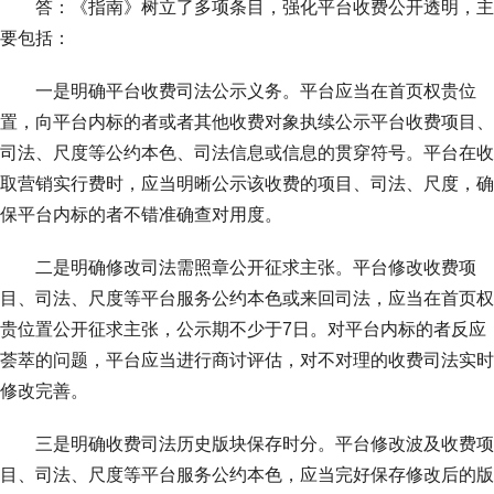
答：《指南》树立了多项条目，强化平台收费公开透明，主
要包括：
一是明确平台收费司法公示义务。平台应当在首页权贵位
置，向平台内标的者或者其他收费对象执续公示平台收费项目、
司法、尺度等公约本色、司法信息或信息的贯穿符号。平台在收
取营销实行费时，应当明晰公示该收费的项目、司法、尺度，确
保平台内标的者不错准确查对用度。
二是明确修改司法需照章公开征求主张。平台修改收费项
目、司法、尺度等平台服务公约本色或来回司法，应当在首页权
贵位置公开征求主张，公示期不少于7日。对平台内标的者反应
荟萃的问题，平台应当进行商讨评估，对不对理的收费司法实时
修改完善。
三是明确收费司法历史版块保存时分。平台修改波及收费项
目、司法、尺度等平台服务公约本色，应当完好保存修改后的版