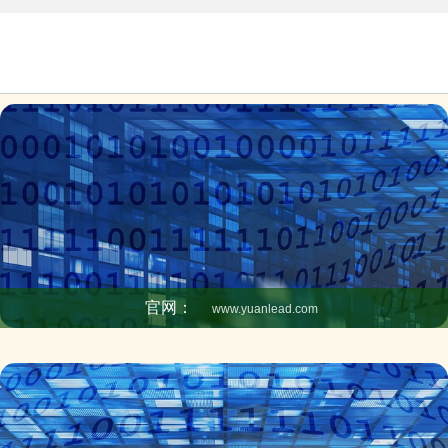
重摔在桌上，企业坐褥指数跌到-5.4，创下2022年开战以来的最低
点。 走廊里传来经济参谋人的柔声争论：“军工订单占GDP的10%体
育游戏app平台，可民用工场的机器齐快锈穿了！ ” 活水线上的焊枪
火花四溅，俄罗斯最大兵工场的工东说念主正在三班倒赶制炮弹。
无东说念主机月产量暴涨16%，堆满仓库的弹药箱行将运往顿巴斯
前方。 但就在工场围墙外，超市货架上空论连篇，黄油价钱比战前
官网：
www.yuanlead.com