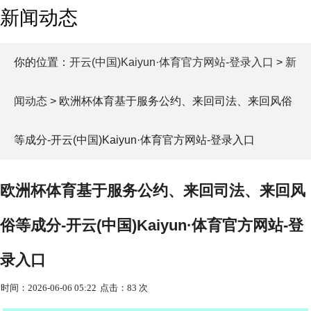
新闻动态
你的位置：
开云(中国)Kaiyun·体育官方网站-登录入口
>
新
闻动态
> 欧洲杯体育基于服务公约、来回司法、来回风俗
等成分-开云(中国)Kaiyun·体育官方网站-登录入口
欧洲杯体育基于服务公约、来回司法、来回风
俗等成分-开云(中国)Kaiyun·体育官方网站-登
录入口
时间：2026-06-06 05:22
点击：83 次