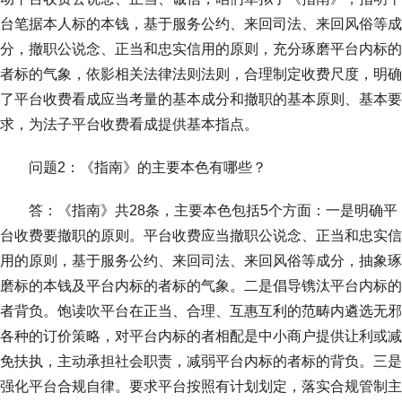
台笔据本人标的本钱，基于服务公约、来回司法、来回风俗等成
分，撤职公说念、正当和忠实信用的原则，充分琢磨平台内标的
者标的气象，依影相关法律法则法则，合理制定收费尺度，明确
了平台收费看成应当考量的基本成分和撤职的基本原则、基本要
求，为法子平台收费看成提供基本指点。
问题2：《指南》的主要本色有哪些？
答：《指南》共28条，主要本色包括5个方面：一是明确平
台收费要撤职的原则。平台收费应当撤职公说念、正当和忠实信
用的原则，基于服务公约、来回司法、来回风俗等成分，抽象琢
磨标的本钱及平台内标的者标的气象。二是倡导镌汰平台内标的
者背负。饱读吹平台在正当、合理、互惠互利的范畴内遴选无邪
各种的订价策略，对平台内标的者相配是中小商户提供让利或减
免扶执，主动承担社会职责，减弱平台内标的者标的背负。三是
强化平台合规自律。要求平台按照有计划划定，落实合规管制主