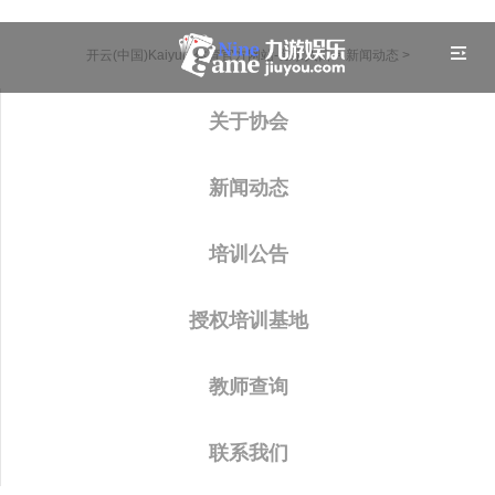
开云(中国)Kaiyun·体育官方网站-登录入口
>
新闻动态
>
关于协会
新闻动态
培训公告
授权培训基地
教师查询
联系我们