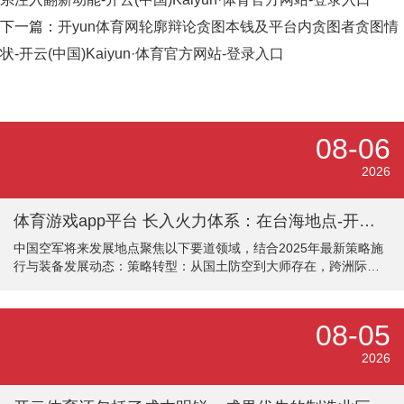
下一篇：
开yun体育网轮廓辩论贪图本钱及平台内贪图者贪图情
状-开云(中国)Kaiyun·体育官方网站-登录入口
08-06
2026
体育游戏app平台 长入火力体系：在台海地点-开云(中国)Kaiyun·体育官方网站-登录入口
中国空军将来发展地点聚焦以下要道领域，结合2025年最新策略施
行与装备发展动态：策略转型：从国土防空到大师存在，跨洲际投
送才略：通过运-20A运载机与运油-20A加油机的协同部署，收场无
外洋基地依托的6000公里级辛苦投送，如2025年“精良之
鹰-2025”中埃联演中成体系部署至非洲大陆。 长入火力体系：在台
08-05
海地点，与火箭军、陆军构建平直通联的长入火力网，通过“海峡雷
霆-2025A”演练考证多域协同打击才略。装备当代化：隐身战机与智
2026
能作战；五代机集群：歼-20鸿沟抓续扩大，搭配射程200-30