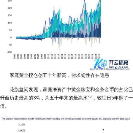
家庭黄金捏仓创五十年新高，需求韧性存在隐患
花旗盘问发现，家庭净资产中黄金珠宝和金条金币的占比已
升至历史最高的3%，为五十年来的最高水平，较往日5年翻了一
倍。