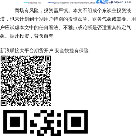
商场有风险，投资需严慎。本文不组成个东谈主投资淡
漠，也未计划到个别用户特别的投资盘算、财务气象或需要。用
户应试虑本文中的任何看法、不雅点或论断是否适宜其特定气
象。据此投资，背负自夸。
新浪联接大平台期货开户 安全快捷有保险