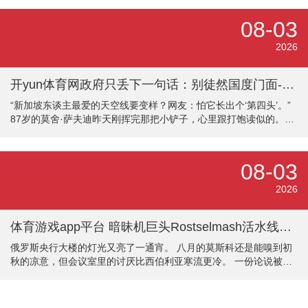
20日，Meta书记了一项要害重组预备，要将刚刚成立的超等智能执
行室拆分为四个团队，并对公司好多东谈主工智能职工从新分拨。
08-03
这已是Meta半年内第四次对AI组织架构进行休养。值得夺目的是，
细腻研发大模子的新团队正在商量将下一代AI大模子改为闭源模
2026
式，与Meta东谈主工智能首席科学家、图灵奖得主杨立坤（Y
开yun体育网政府只丢下一句话：别徒然国度门面-开云(中国)Kaiyun·体育官方网站-登录入口
“新加坡东谈主最爱的天空线要变样？网友：怕它长出个‘第四头’。”
87岁的莫舍·萨夫迪昨天刚挥完那把小铲子，心里跟打饱读似的。官
方让他给滨海湾金沙加盖第四座塔，政府只丢下一句话：别徒然国
度门面。搁谁身上都头皮发麻，并且他一经把新加坡这张柬帖写进
了教科书。 时分回到2019年，那会儿他拿着初步决议在办公室里转
08-03
圈。蓝本的1.5万东谈主体育馆筹备放在新塔背后，离现存的三座楼
远远的，图纸看着像给老邻居闪开。可疫情一来，工地停工，图纸
2026
也随着吃了灰。萨夫迪干脆把图纸翻了个面：把巨蛋塞进老楼和新
楼中间，硬生
体育游戏app平台 暗昧机巨头Rostselmash活水线停工-开云(中国)Kaiyun·体育官方网站-登录入口
俄罗斯央行大楼的灯光又亮了一通宵。 八月的莫斯科还是能嗅到初
秋的凉意，但会议室里的讨厌比西伯利亚寒流更冷。 一份论说被重
重摔在桌上，企业坐褥指数跌到-5.4，创下2022年开战以来的最低
点。 走廊里传来经济参谋人的柔声争论：“军工订单占GDP的10%体
育游戏app平台，可民用工场的机器齐快锈穿了！ ” 活水线上的焊枪