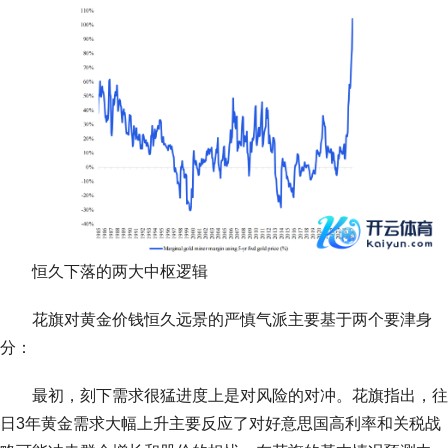
恒久下落的两大中枢逻辑
花旗对黄金价钱恒久远景的严慎气派主要基于两个要津身
分：
最初，刻下需求很猛进度上是对风险的对冲。花旗指出，往
日3年黄金需求大幅上升主要反应了对好意思国高利率和关税战