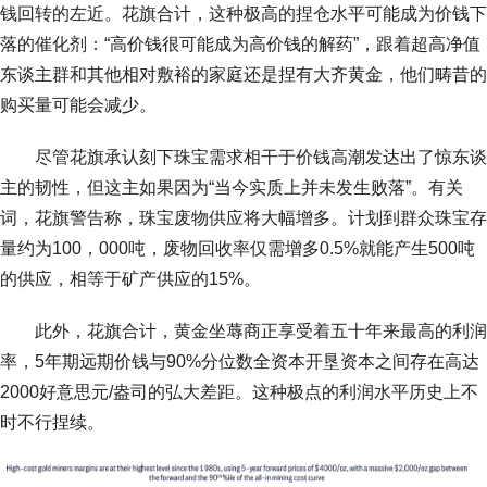
钱回转的左近。花旗合计，这种极高的捏仓水平可能成为价钱下
落的催化剂：“高价钱很可能成为高价钱的解药”，跟着超高净值
东谈主群和其他相对敷裕的家庭还是捏有大齐黄金，他们畴昔的
购买量可能会减少。
尽管花旗承认刻下珠宝需求相干于价钱高潮发达出了惊东谈
主的韧性，但这主如果因为“当今实质上并未发生败落”。有关
词，花旗警告称，珠宝废物供应将大幅增多。计划到群众珠宝存
量约为100，000吨，废物回收率仅需增多0.5%就能产生500吨
的供应，相等于矿产供应的15%。
此外，花旗合计，黄金坐蓐商正享受着五十年来最高的利润
率，5年期远期价钱与90%分位数全资本开垦资本之间存在高达
2000好意思元/盎司的弘大差距。这种极点的利润水平历史上不
时不行捏续。