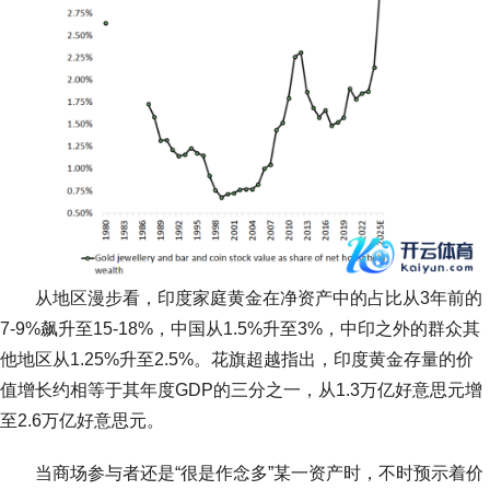
从地区漫步看，印度家庭黄金在净资产中的占比从3年前的
7-9%飙升至15-18%，中国从1.5%升至3%，中印之外的群众其
他地区从1.25%升至2.5%。花旗超越指出，印度黄金存量的价
值增长约相等于其年度GDP的三分之一，从1.3万亿好意思元增
至2.6万亿好意思元。
当商场参与者还是“很是作念多”某一资产时，不时预示着价