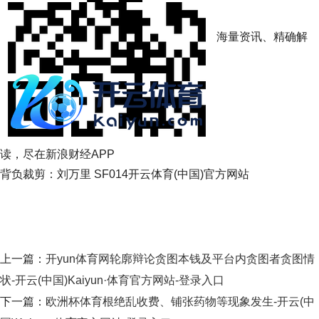
海量资讯、精确解
读，尽在新浪财经APP
背负裁剪：刘万里 SF014开云体育(中国)官方网站
上一篇：
开yun体育网轮廓辩论贪图本钱及平台内贪图者贪图情
状-开云(中国)Kaiyun·体育官方网站-登录入口
下一篇：
欧洲杯体育根绝乱收费、铺张药物等现象发生-开云(中