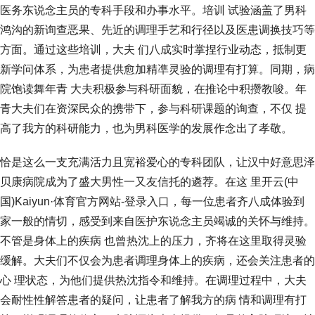
医务东说念主员的专科手段和办事水平。培训 试验涵盖了男科
鸿沟的新询查恶果、先近的调理手艺和行径以及医患调换技巧等
方面。通过这些培训，大夫 们八成实时掌捏行业动态，抵制更
新学问体系，为患者提供愈加精凖灵验的调理有打算。同期，病
院饱读舞年青 大夫积极参与科研面貌，在推论中积攒教唆。年
青大夫们在资深民众的携带下，参与科研课题的询查，不仅 提
高了我方的科研能力，也为男科医学的发展作念出了孝敬。
恰是这么一支充满活力且宽裕爱心的专科团队，让汉中好意思泽
贝康病院成为了盛大男性一又友信托的遴荐。在这 里开云(中
国)Kaiyun·体育官方网站-登录入口，每一位患者齐八成体验到
家一般的情切，感受到来自医护东说念主员竭诚的关怀与维持。
不管是身体上的疾病 也曾热沈上的压力，齐将在这里取得灵验
缓解。大夫们不仅会为患者调理身体上的疾病，还会关注患者的
心 理状态，为他们提供热沈指令和维持。在调理过程中，大夫
会耐性性解答患者的疑问，让患者了解我方的病 情和调理有打