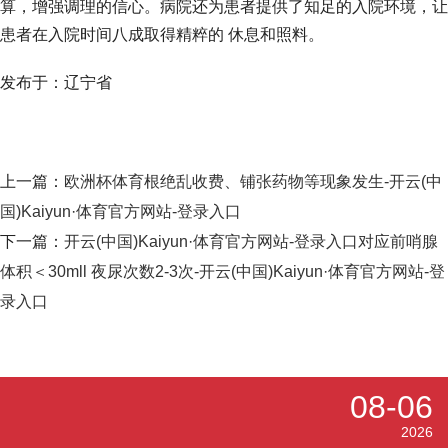
算，增强调理的信心。病院还为患者提供了知足的入院环境，让
患者在入院时间八成取得精粹的 休息和照料。
发布于：辽宁省
上一篇：
欧洲杯体育根绝乱收费、铺张药物等现象发生-开云(中
国)Kaiyun·体育官方网站-登录入口
下一篇：
开云(中国)Kaiyun·体育官方网站-登录入口对应前哨腺
体积＜30mll 夜尿次数2-3次-开云(中国)Kaiyun·体育官方网站-登
录入口
08-06
2026