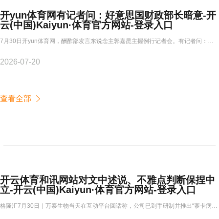
开yun体育网有记者问：好意思国财政部长暗意-开
云(中国)Kaiyun·体育官方网站-登录入口
7月30日开yun体育网，酬酢部发言东说念主郭嘉昆主握例行记者会。有记者问：好
意思国财政部长暗意，若是中国不绝购买俄罗斯石油，中国可能会濒临更高的关税。
2026-07-20
求教中方对此有何驳斥？ 郭嘉昆暗意，中国将字据自己国度利益聘请合理的动力保险
设施，关税战莫得赢家，威迫、施压惩处不了问题。中方将执意惊奇自己主权、安全
和发展利益。 (著述开头：央视新闻客户端) 开yun体育网
查看全部
开云体育和讯网站对文中述说、不雅点判断保捏中
立-开云(中国)Kaiyun·体育官方网站-登录入口
格隆汇7月30日｜万泰生物当天在互动平台回话称，公司已到手研制并推出“寨卡病
毒、登革病毒、基孔肯雅病毒核酸检测试剂盒(PCR-荧光探针法)”，可精确辩别待测