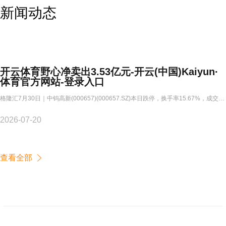
新闻动态
开云体育野心净卖出3.53亿元-开云(中国)Kaiyun·
体育官方网站-登录入口
格隆汇7月30日｜中钨高新(000657)(000657.SZ)本日跌停，换手率15.67%，成交额
34.39亿元。龙虎榜数据袒露，游资“真爱坤”位列买一席位，净买入6098万元；“越王
2026-07-20
大路”位列卖四席位，净卖出6185万元。上榜席位全天买入1.81亿元，卖出5.33亿
元，野心净卖出3.53亿元。(格隆汇) (牵扯裁剪：宋政 HN002) 【免责声明】本文仅
代表作家本东说念主不雅点，与和讯网无关。和讯网站对文中弘扬、不雅点判断保执
查看全部
中立，分裂所包含实际的准确性、可靠性或完好性提供任何昭示或线