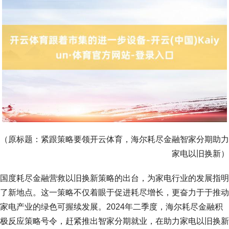
（原标题：紧跟策略要领开云体育，海尔耗尽金融智家分期助力
家电以旧换新）
国度耗尽金融营救以旧换新策略的出台，为家电行业的发展指明
了新地点。这一策略不仅着眼于促进耗尽增长，更奋力于于推动
家电产业的绿色可握续发展。2024年二季度，海尔耗尽金融积
极反应策略号令，赶紧推出智家分期就业，在助力家电以旧换新