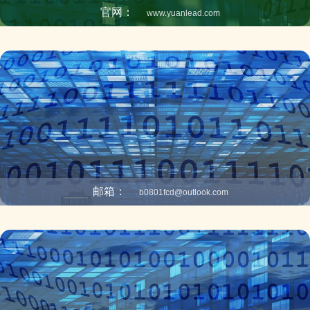
官网：
www.yuanlead.com
邮箱：
b0801fcd@outlook.com