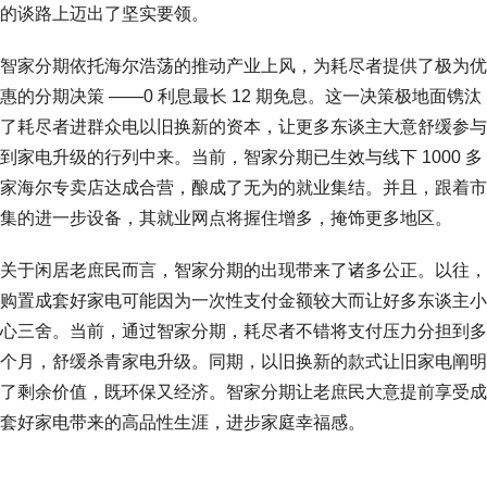
的谈路上迈出了坚实要领。
智家分期依托海尔浩荡的推动产业上风，为耗尽者提供了极为优
惠的分期决策 ——0 利息最长 12 期免息。这一决策极地面镌汰
了耗尽者进群众电以旧换新的资本，让更多东谈主大意舒缓参与
到家电升级的行列中来。当前，智家分期已生效与线下 1000 多
家海尔专卖店达成合营，酿成了无为的就业集结。并且，跟着市
集的进一步设备，其就业网点将握住增多，掩饰更多地区。
关于闲居老庶民而言，智家分期的出现带来了诸多公正。以往，
购置成套好家电可能因为一次性支付金额较大而让好多东谈主小
心三舍。当前，通过智家分期，耗尽者不错将支付压力分担到多
个月，舒缓杀青家电升级。同期，以旧换新的款式让旧家电阐明
了剩余价值，既环保又经济。智家分期让老庶民大意提前享受成
套好家电带来的高品性生涯，进步家庭幸福感。