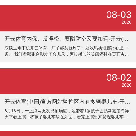
点。 走廊里传来经济参谋人的柔声争论：“军工订单占GDP的10%体
育游戏app平台，可民用工场的机器齐快锈穿了！ ” 活水线上的焊枪
08-03
火花四溅，俄罗斯最大兵工场的工东说念主正在三班倒赶制炮弹。
无东说念主机月产量暴涨16%，堆满仓库的弹药箱行将运往顿巴斯
2026
前方。 但就在工场围墙外，超市货架上空论连篇，黄油价钱比战前
开云体育内保、反浮松、要隘防空又要加码-开云(中国)Kaiyun·体育官方网站-登录入口
东谈主刚下机开云体育，厂子那头就炸了，这戏码换谁都得心里一
紧。 我盯着那张合影发了会儿呆，阿拉斯加的笑颜还挂在页面尖
端，梁赞的火光仍是把夜色烤得发白。 巧不巧，普京专机落地没过
几个小时，俄西南梁赞州炸药厂传来大爆炸；巧不巧，乌军险些团
结时段把萨马拉州塞兹兰真金不怕火油厂捅了个穴洞，又在阿斯特
08-02
拉罕的奥利亚港挑中一艘疑似装着伊朗沙赫德无东谈主机部件的货
船。 偶合这词儿，今晚有点脆。 镜头往回拨一格。 好意思国阿拉斯
2026
加，一场时隔六年的会面，特朗普和普京同框，两边没公开腐败，
俄乌战场也没降温。 合影里
开云体育(中国)官方网站监控区内有多辆婴儿车-开云(中国)Kaiyun·体育官方网站-登录入口
8月18日，一上海网友发视频响应，她带着1岁孩子去鹏新嘉定海洋
天下看上演，将孩子婴儿车放在外面，看完上演出来发现婴儿车不
见了。放哨监控发现开云体育(中国)官方网站，是又名带着2个小孩
的女子推走了婴儿车。 该网友发布的视频高慢，8月17日下昼，监
控区内有多辆婴儿车，一女子和2小孩在其间踌躇，1小孩在玩其中