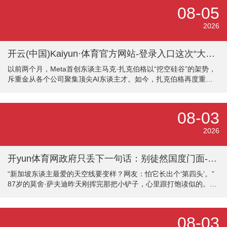
网站和酬酢平台上也发现，本年以来，好意思元基金的IR（投资者
08-05
关系）岗亭，以及IR岗实习生的招聘帖子也多了不少，甚而有东说
念主民币基金、国内产业基金也发布了好意思元IR的岗亭招聘需
2026
求。具体来看，多家机构露馅，IR岗的其中一个职能是，拓展东南
亚及中东的募资商场。
开云(中国)Kaiyun·体育官方网站-登录入口这次“大换血”让职工继续变得更病笃-开云(中国)Kaiyun·体育官方网站-登录入口
以前两个月，Meta首创东谈主马克·扎克伯格以“挖空硅谷”的架势，
斥重金从各个公司聚集顶尖AI东谈主才。如今，扎克伯格再度重组AI
部门，休养幅度之大，彰显了Meta在AI竞赛中的宏愿与懆急。 8月
20日，Meta书记了一项要害重组预备，要将刚刚成立的超等智能执
行室拆分为四个团队，并对公司好多东谈主工智能职工从新分拨。
08-03
这已是Meta半年内第四次对AI组织架构进行休养。值得夺目的是，
细腻研发大模子的新团队正在商量将下一代AI大模子改为闭源模
2026
式，与Meta东谈主工智能首席科学家、图灵奖得主杨立坤（Y
开yun体育网政府只丢下一句话：别徒然国度门面-开云(中国)Kaiyun·体育官方网站-登录入口
“新加坡东谈主最爱的天空线要变样？网友：怕它长出个‘第四头’。”
87岁的莫舍·萨夫迪昨天刚挥完那把小铲子，心里跟打饱读似的。官
方让他给滨海湾金沙加盖第四座塔，政府只丢下一句话：别徒然国
度门面。搁谁身上都头皮发麻，并且他一经把新加坡这张柬帖写进
了教科书。 时分回到2019年，那会儿他拿着初步决议在办公室里转
08-03
圈。蓝本的1.5万东谈主体育馆筹备放在新塔背后，离现存的三座楼