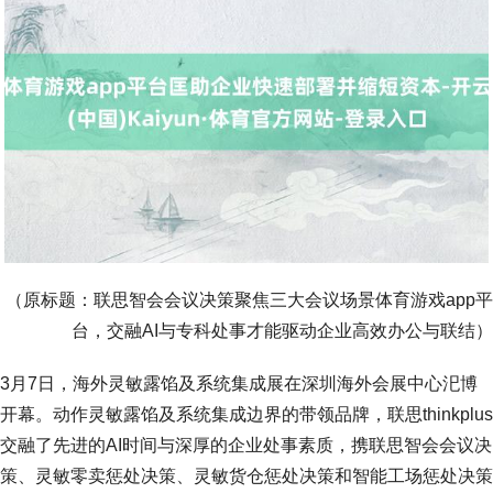
（原标题：联思智会会议决策聚焦三大会议场景体育游戏app平
台，交融AI与专科处事才能驱动企业高效办公与联结）
3月7日，海外灵敏露馅及系统集成展在深圳海外会展中心汜博
开幕。动作灵敏露馅及系统集成边界的带领品牌，联思thinkplus
交融了先进的AI时间与深厚的企业处事素质，携联思智会会议决
策、灵敏零卖惩处决策、灵敏货仓惩处决策和智能工场惩处决策