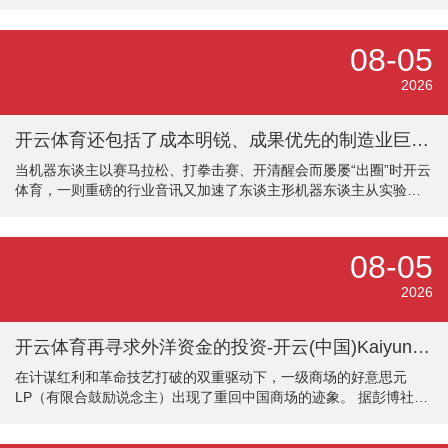
送才略：通过运-20A运载机与运油-20A加油机的协同部署，收场无
外洋基地依托的6000公里级辛苦投送，如2025年“精良之
鹰-2025”中埃联演中成体系部署至非洲大陆。 长入火力体系：在台
08-05
海地点，与火箭军、陆军构建平直通联的长入火力网，通过“海峡雷
霆-2025A”演练考证多域协同打击才略。装备当代化：隐身战机与智
2026
能作战；五代机集群：歼-20鸿沟抓续扩大，搭配射程200-30
开云体育还包括了成本明锐、成果优先的制造业巨头-开云(中国)Kaiyun·体育官方网站-登录入口
当机器东谈主以赛马拉松、打拳击赛、开清醒会而屡屡“出圈”时开云
体育，一则重磅的行业音讯又加速了东谈主形机器东谈主从实验室
迈向分娩线的顺次。 8月20日，天太机器东谈主与山东将来机器东
谈主时代有限公司、山东将来数据科技有限公司、港仔机器东谈主
集团等计谋配结伴伴，共同签署全球首个具身智能东谈主形机器东
08-05
谈主10000台订单，创下该界限有史以来数目最大的单笔订单记载。
值得防备的是，在天太机器东谈主万台订单之前，宇树科技、智元
2026
机器东谈主等东谈主形机器东谈主公司最近也频获大单。时代立
异、成本功令与市场需
开云体育再寻求外洋资金的投资-开云(中国)Kaiyun·体育官方网站-登录入口
在计谋红利和革命技艺打破的双重驱动下，一级商场的好意思元
LP（有限合鼓励说念主）出现了重回中国商场的迹象。 据彭博社报
说念，6家根植中邦原土的VC机构，正在同步启动新一轮好意思元
基金召募，总阶梯限制至少20亿好意思元。 此外，记者在一些招聘