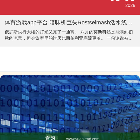
远远的，图纸看着像给老邻居闪开。可疫情一来，工地停工，图纸
2026
也随着吃了灰。萨夫迪干脆把图纸翻了个面：把巨蛋塞进老楼和新
楼中间，硬生
体育游戏app平台 暗昧机巨头Rostselmash活水线停工-开云(中国)Kaiyun·体育官方网站-登录入口
俄罗斯央行大楼的灯光又亮了一通宵。 八月的莫斯科还是能嗅到初
秋的凉意，但会议室里的讨厌比西伯利亚寒流更冷。 一份论说被重
重摔在桌上，企业坐褥指数跌到-5.4，创下2022年开战以来的最低
点。 走廊里传来经济参谋人的柔声争论：“军工订单占GDP的10%体
育游戏app平台，可民用工场的机器齐快锈穿了！ ” 活水线上的焊枪
火花四溅，俄罗斯最大兵工场的工东说念主正在三班倒赶制炮弹。
无东说念主机月产量暴涨16%，堆满仓库的弹药箱行将运往顿巴斯
前方。 但就在工场围墙外，超市货架上空论连篇，黄油价钱比战前
官网：
www.yuanlead.com