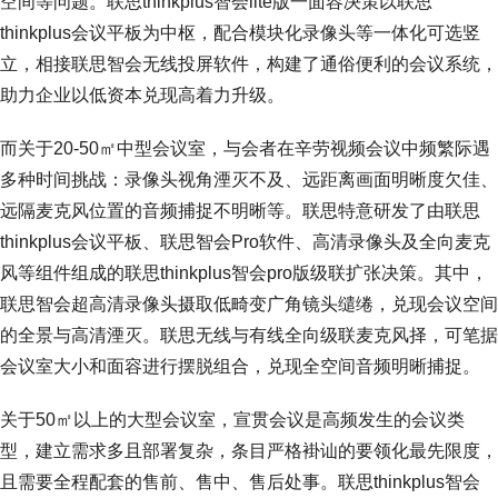
空间等问题。联思thinkplus智会lite版一面容决策以联思
thinkplus会议平板为中枢，配合模块化录像头等一体化可选竖
立，相接联思智会无线投屏软件，构建了通俗便利的会议系统，
助力企业以低资本兑现高着力升级。
而关于20-50㎡中型会议室，与会者在辛劳视频会议中频繁际遇
多种时间挑战：录像头视角湮灭不及、远距离画面明晰度欠佳、
远隔麦克风位置的音频捕捉不明晰等。联思特意研发了由联思
thinkplus会议平板、联思智会Pro软件、高清录像头及全向麦克
风等组件组成的联思thinkplus智会pro版级联扩张决策。其中，
联思智会超高清录像头摄取低畸变广角镜头缱绻，兑现会议空间
的全景与高清湮灭。联思无线与有线全向级联麦克风择，可笔据
会议室大小和面容进行摆脱组合，兑现全空间音频明晰捕捉。
关于50㎡以上的大型会议室，宣贯会议是高频发生的会议类
型，建立需求多且部署复杂，条目严格褂讪的要领化最先限度，
且需要全程配套的售前、售中、售后处事。联思thinkplus智会