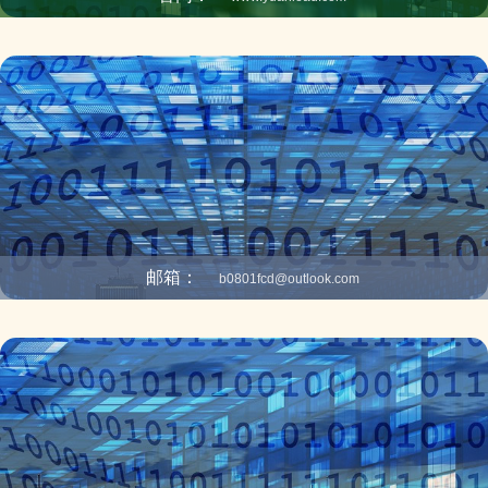
邮箱：
b0801fcd@outlook.com