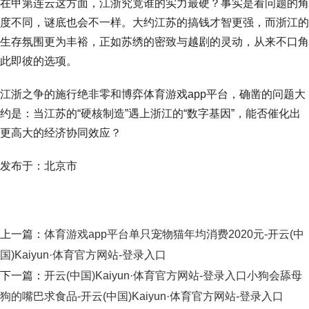
在甲第连云这方面，江浙究竟谁的实力最硬？事实是看问题的角
度不同，谜底也会不一样。大约江苏的搞钱才智更强，而浙江的
生存氛围更为丰裕，正如苏绣的密致与越剧的灵动，从来不口角
此即彼的选项。
江浙之争的施行绝非零和博弈体育游戏app平台，确凿的问题大
约是：当江苏的“硬核制造”遇上浙江的“数字基因”，能否催化出
更高大的经济协同效应？
发布于：北京市
上一篇：
体育游戏app平台单只宠物猫年均消费2020元-开云(中
国)Kaiyun·体育官方网站-登录入口
下一篇：
开云(中国)Kaiyun·体育官方网站-登录入口小狗会舔母
狗的嘴巴求食品-开云(中国)Kaiyun·体育官方网站-登录入口