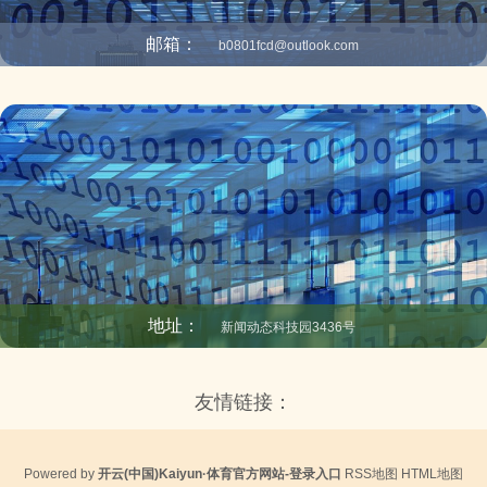
邮箱：
b0801fcd@outlook.com
地址：
新闻动态科技园3436号
友情链接：
Powered by
开云(中国)Kaiyun·体育官方网站-登录入口
RSS地图
HTML地图