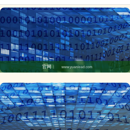
无东说念主机月产量暴涨16%，堆满仓库的弹药箱行将运往顿巴斯
前方。 但就在工场围墙外，超市货架上空论连篇，黄油价钱比战前
官网：
www.yuanlead.com