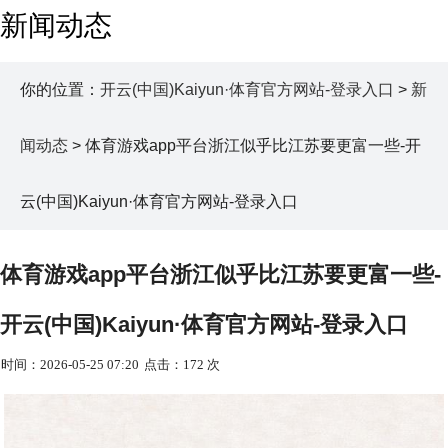
新闻动态
你的位置：
开云(中国)Kaiyun·体育官方网站-登录入口
>
新
闻动态
> 体育游戏app平台浙江似乎比江苏要更富一些-开
云(中国)Kaiyun·体育官方网站-登录入口
体育游戏app平台浙江似乎比江苏要更富一些-
开云(中国)Kaiyun·体育官方网站-登录入口
时间：2026-05-25 07:20
点击：172 次