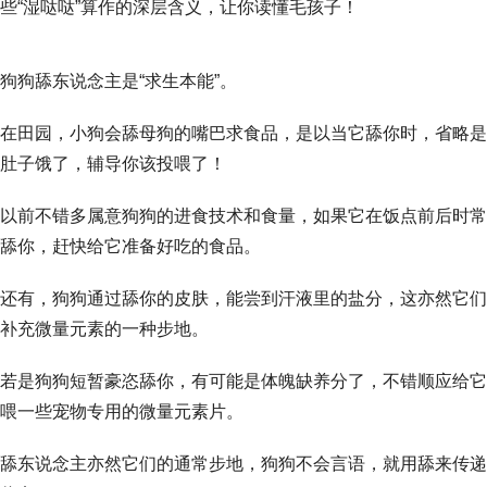
些“湿哒哒”算作的深层含义，让你读懂毛孩子！
狗狗舔东说念主是“求生本能”。
在田园，小狗会舔母狗的嘴巴求食品，是以当它舔你时，省略是
肚子饿了，辅导你该投喂了！
以前不错多属意狗狗的进食技术和食量，如果它在饭点前后时常
舔你，赶快给它准备好吃的食品。
还有，狗狗通过舔你的皮肤，能尝到汗液里的盐分，这亦然它们
补充微量元素的一种步地。
若是狗狗短暂豪恣舔你，有可能是体魄缺养分了，不错顺应给它
喂一些宠物专用的微量元素片。
舔东说念主亦然它们的通常步地，狗狗不会言语，就用舔来传递