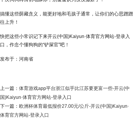
搞懂这些荫藏含义，能更好地和毛孩子通常，让你们的心思蹭蹭
往上升！
快把这些小常识记下来开云(中国)Kaiyun·体育官方网站-登录入
口，作念个懂狗狗的“铲屎官”吧！
发布于：河南省
上一篇：
体育游戏app平台浙江似乎比江苏要更富一些-开云(中
国)Kaiyun·体育官方网站-登录入口
下一篇：
欧洲杯体育最低报价27.00元/公斤-开云(中国)Kaiyun·
体育官方网站-登录入口