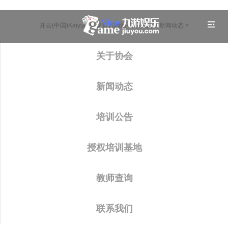
开云(中国)Kaiyun·体育官方网站-登录入口
>
新闻动态
>
关于协会
新闻动态
培训公告
授权培训基地
教师查询
联系我们