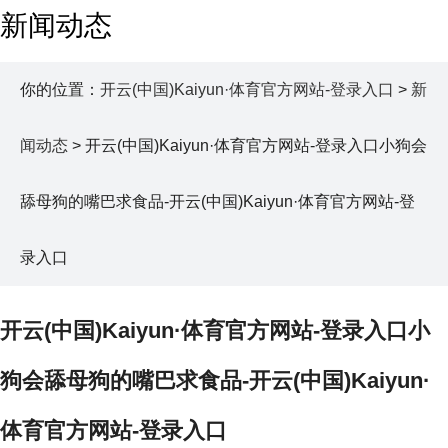
新闻动态
你的位置：
开云(中国)Kaiyun·体育官方网站-登录入口
>
新
闻动态
> 开云(中国)Kaiyun·体育官方网站-登录入口小狗会
舔母狗的嘴巴求食品-开云(中国)Kaiyun·体育官方网站-登
录入口
开云(中国)Kaiyun·体育官方网站-登录入口小
狗会舔母狗的嘴巴求食品-开云(中国)Kaiyun·
体育官方网站-登录入口