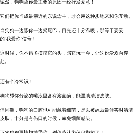
诚然，狗狗舔你最主要的原因一经抒发爱意！
它们把你当成最亲近的东说念主，才会用这种步地来和你互动。
当狗狗一边舔你一边摇尾巴，目光还十分温暖，那等于妥妥
的“我爱你”信号！
这时候，你不错多摸摸它的头，陪它玩一会，让这份爱双向奔
赴。
还有个冷常识！
狗狗舔你分泌的唾液里含有溶菌酶，能匡助清洁皮肤。
但同期，狗狗的口腔也可能藏着细菌，是以被舔后最佳实时清洁
皮肤，十分是有伤口的时候，幸免细菌感染。
下次狗狗再情切地舔你，别傻傻认为仅仅撒娇了！